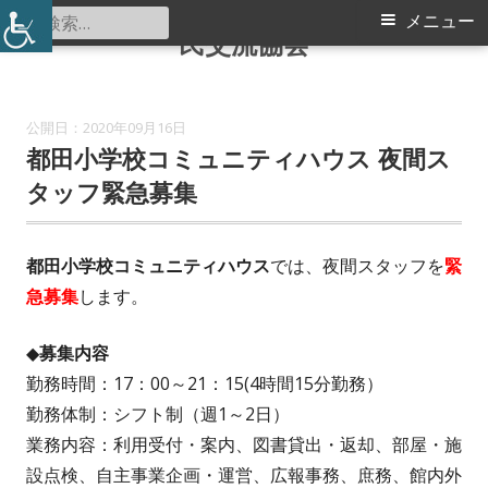
認定特定非営利活動法人 つづき区
コ
検
メ
メニュー
民交流協会
ン
索:
イ
テ
ン
ン
2020年09月16日
ツ
都田小学校コミュニティハウス 夜間ス
メ
へ
タッフ緊急募集
ス
ニ
キ
ュ
ッ
都田小学校コミュニティハウス
では、夜間スタッフを
緊
プ
急募集
します。
ー
◆募集内容
勤務時間：17：00～21：15(4時間15分勤務）
勤務体制：シフト制（週1～2日）
業務内容：利用受付・案内、図書貸出・返却、部屋・施
設点検、自主事業企画・運営、広報事務、庶務、館内外