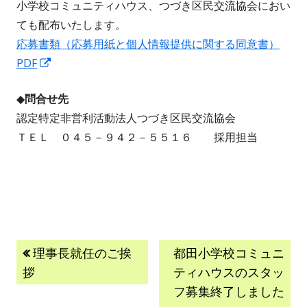
小学校コミュニティハウス、つづき区民交流協会におい
ても配布いたします。
応募書類（応募用紙と個人情報提供に関する同意書）
新
PDF
し
◆問合せ先
い
認定特定非営利活動法人つづき区民交流協会
ウ
ＴＥＬ ０４５－９４２－５５１６ 採用担当
ィ
ン
ド
ウ
で
開
投
前
次
理事長就任のご挨
都田小学校コミュニ
き
の
の
拶
ティハウスのスタッ
ま
稿
記
記
フ募集終了しました
す