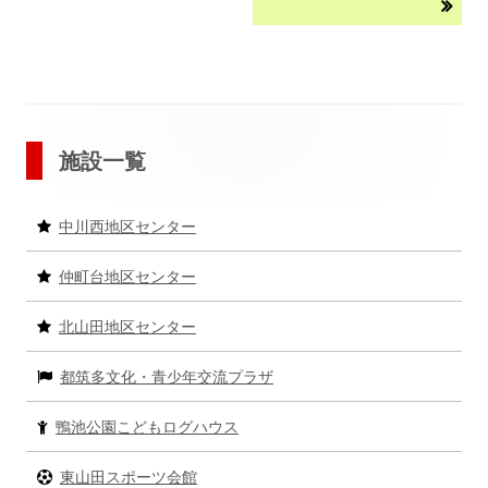
事:
事:
ナ
ビ
ゲ
ー
メ
施設一覧
シ
イ
中川西地区センター
ョ
ン
仲町台地区センター
ン
サ
北山田地区センター
イ
都筑多文化・青少年交流プラザ
ド
バ
鴨池公園こどもログハウス
ー
東山田スポーツ会館