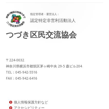
フ
指定管理者・運営法人：
ッ
認定特定非営利活動法人
タ
つづき区民交流協会
ー・
コ
ン
テ
〒224-0032
神奈川県横浜市都筑区茅ヶ崎中央 29-5 森ビル204
ン
TEL：045-942-5516
ツ
FAX：045-942-6416
個人情報保護方針など
アクセシビリティー