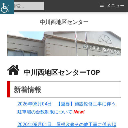
検
メ
メニュー
索:
イ
コ
中川西地区センター
ン
ン
テ
メ
ン
ツ
ニ
へ
ス
ュ
中川西地区センターTOP
キ
ー
ッ
新着情報
プ
2026年08月04日 【重要】施設改修工事に伴う
駐車場の台数制限について
New!
2026年08月01日 屋根改修その他工事に係る10