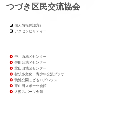
つづき区民交流協会
ー・
コ
ン
個人情報保護方針
アクセシビリティー
テ
ン
ツ
中川西地区センター
仲町台地区センター
北山田地区センター
都筑多文化・青少年交流プラザ
鴨池公園こどもログハウス
東山田スポーツ会館
大熊スポーツ会館