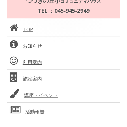
つづきの丘小
コミュニティハウス
イ
TEL ：045-945-2949
ン
TOP
サ
お知らせ
イ
ド
利用案内
バ
施設案内
ー
講座・イベント
活動報告