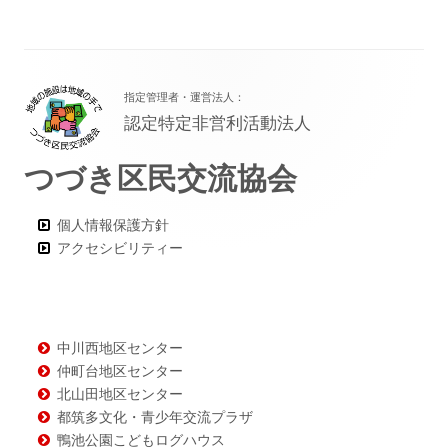
フ
指定管理者・運営法人：
ッ
認定特定非営利活動法人
タ
つづき区民交流協会
ー・
コ
個人情報保護方針
ン
アクセシビリティー
テ
ン
ツ
中川西地区センター
仲町台地区センター
北山田地区センター
都筑多文化・青少年交流プラザ
鴨池公園こどもログハウス