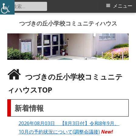
検
メ
メニュー
索:
イ
コ
つづきの丘小学校コミュニティハウス
ン
ン
テ
メ
ン
ツ
ニ
へ
ス
ュ
つづきの丘小学校コミュニテ
キ
ー
ッ
ィハウスTOP
プ
新着情報
2026年08月03日 【8月3日付】令和8年9月、
10月の予約状況について(調整会議後)
New!