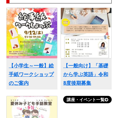
【小学生～一般】絵
【一般向け】「基礎
手紙ワークショップ
から学ぶ英語」令和
のご案内
8度後期募集
講座・イベント一覧