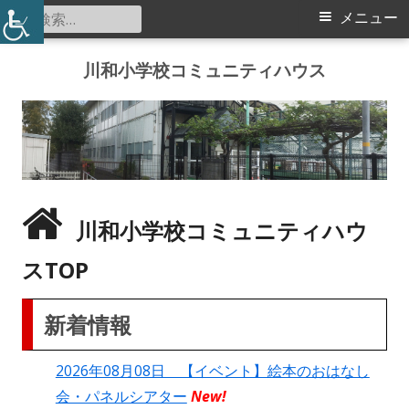
検
メ
メニュー
索:
イ
コ
川和小学校コミュニティハウス
ン
ン
テ
メ
ン
ツ
ニ
へ
ス
ュ
川和小学校コミュニティハウ
キ
ー
ッ
スTOP
プ
新着情報
2026年08月08日 【イベント】絵本のおはなし
会・パネルシアター
New!