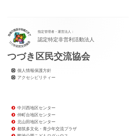
フ
指定管理者・運営法人：
ッ
認定特定非営利活動法人
タ
つづき区民交流協会
ー・
コ
個人情報保護方針
ン
アクセシビリティー
テ
ン
ツ
中川西地区センター
仲町台地区センター
北山田地区センター
都筑多文化・青少年交流プラザ
鴨池公園こどもログハウス