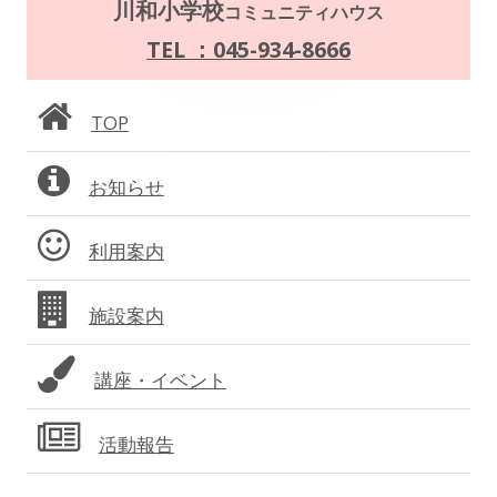
メ
川和小学校
コミュニティハウス
イ
TEL ：045-934-8666
ン
TOP
サ
お知らせ
イ
ド
利用案内
バ
施設案内
ー
講座・イベント
活動報告