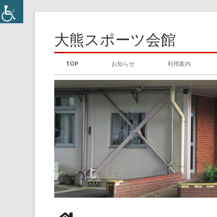
コ
ン
大熊スポーツ会館
テ
ン
メ
TOP
お知らせ
利用案内
ツ
イ
へ
ス
ン
キ
メ
ッ
プ
ニ
ュ
ー