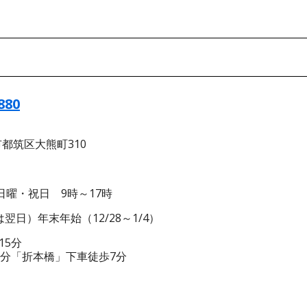
880
市都筑区大熊町310
日曜・祝日 9時～17時
日）年末年始（12/28～1/4）
15分
0分「折本橋」下車徒歩7分