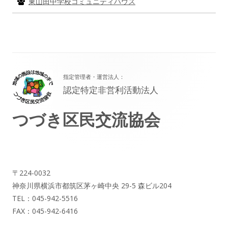
東山田中学校コミュニティハウス
フ
指定管理者・運営法人：
ッ
認定特定非営利活動法人
タ
つづき区民交流協会
ー・
コ
ン
テ
〒224-0032
神奈川県横浜市都筑区茅ヶ崎中央 29-5 森ビル204
ン
TEL：045-942-5516
ツ
FAX：045-942-6416