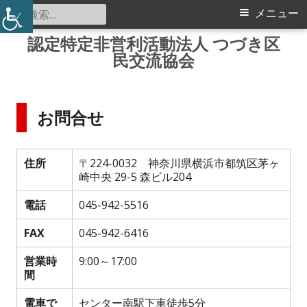
検
メ
メニュー
索:
イ
認定特定非営利活動法人 つづき区
コ
民交流協会
ン
ン
テ
メ
ン
お問合せ
ツ
ニ
へ
ス
ュ
住所
〒224-0032 神奈川県横浜市都筑区茅ヶ
キ
崎中央 29-5 森ビル204
ー
ッ
電話
045-942-5516
プ
FAX
045-942-6416
営業時
9:00～17:00
間
電車で
センター南駅下車徒歩5分