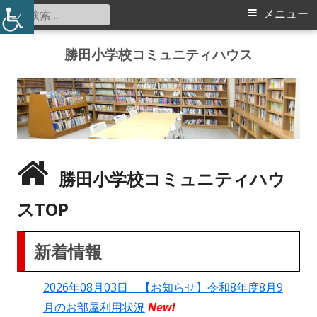
検
メ
メニュー
索:
イ
コ
勝田小学校コミュニティハウス
ン
ン
テ
メ
ン
ツ
ニ
へ
ス
ュ
勝田小学校コミュニティハウ
キ
ー
ッ
スTOP
プ
新着情報
2026年08月03日 【お知らせ】令和8年度8月9
月のお部屋利用状況
New!