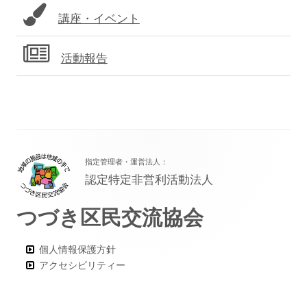
講座・イベント
活動報告
フ
指定管理者・運営法人：
ッ
認定特定非営利活動法人
タ
つづき区民交流協会
ー・
コ
個人情報保護方針
ン
アクセシビリティー
テ