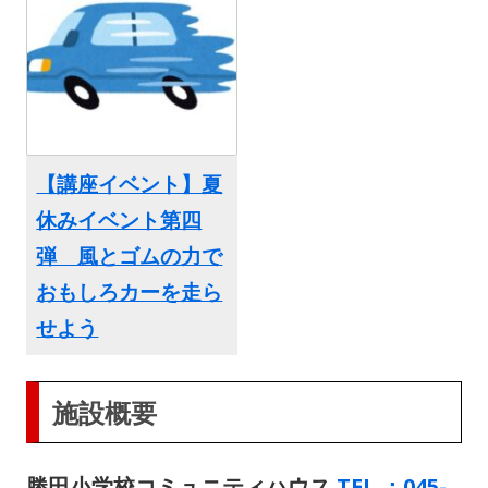
【講座イベント】夏
休みイベント第四
弾 風とゴムの力で
おもしろカーを走ら
せよう
施設概要
勝田小学校コミュニティハウス
TEL ：045-