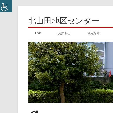
コ
ン
北山田地区センター
テ
ン
メ
TOP
お知らせ
利用案内
ツ
イ
へ
ス
ン
キ
メ
ッ
プ
ニ
ュ
ー