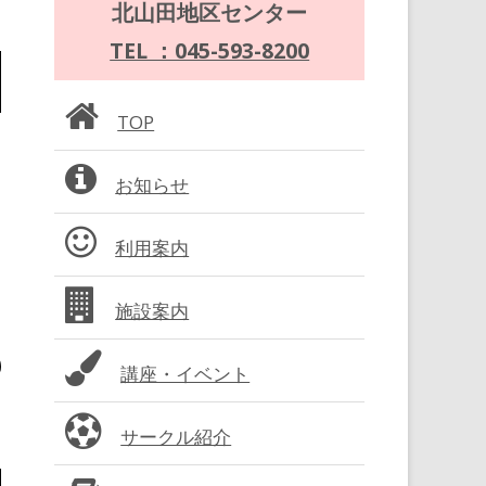
メ
北山田地区センター
イ
TEL ：045-593-8200
ン
TOP
サ
お知らせ
イ
ド
利用案内
バ
施設案内
ー
講座・イベント
サークル紹介