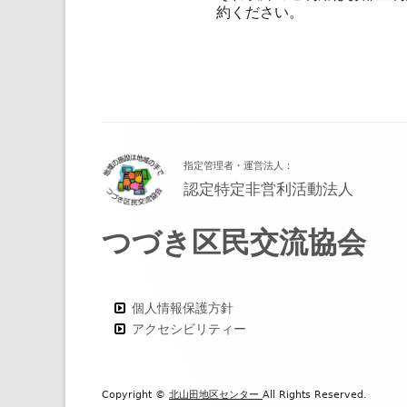
約ください。
フ
指定管理者・運営法人：
ッ
認定特定非営利活動法人
タ
つづき区民交流協会
ー・
コ
ン
個人情報保護方針
アクセシビリティー
テ
ン
ツ
Copyright ©
北山田地区センター
All Rights Reserved.