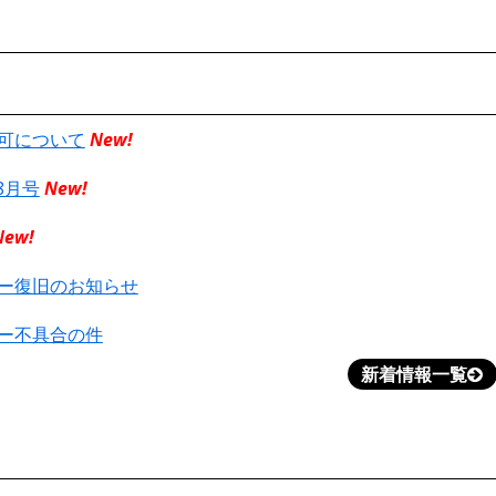
不可について
New!
8月号
New!
New!
バー復旧のお知らせ
バー不具合の件
新着情報一覧