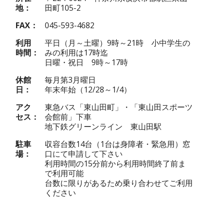
地
田町105-2
FAX
045-593-4682
利用
平日（月～土曜）9時～21時 小中学生の
時間
みの利用は17時迄
日曜・祝日 9時～17時
休館
毎月第3月曜日
日
年末年始（12/28～1/4）
アク
東急バス「東山田町」・「東山田スポーツ
セス
会館前」下車
地下鉄グリーンライン 東山田駅
駐車
収容台数14台（1台は身障者・緊急用）窓
場
口にて申請して下さい
利用時間の15分前から利用時間終了前ま
で利用可能
台数に限りがあるため乗り合わせてご利用
ください