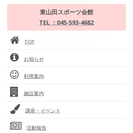
メ
東山田スポーツ会館
イ
TEL ：045-593-4682
ン
TOP
サ
お知らせ
イ
ド
利用案内
バ
施設案内
ー
講座・イベント
活動報告