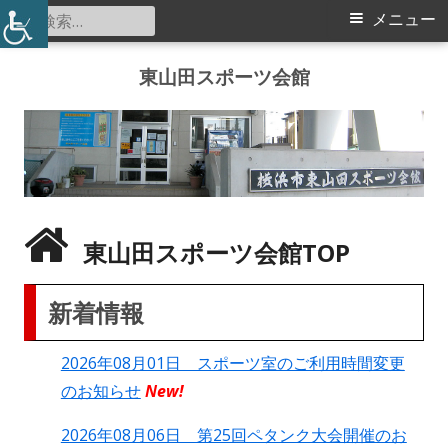
検
メ
メニュー
索:
イ
コ
東山田スポーツ会館
ン
ン
テ
メ
ン
ツ
ニ
へ
ス
ュ
東山田スポーツ会館TOP
キ
ー
ッ
新着情報
プ
2026年08月01日 スポーツ室のご利用時間変更
のお知らせ
New!
2026年08月06日 第25回ペタンク大会開催のお