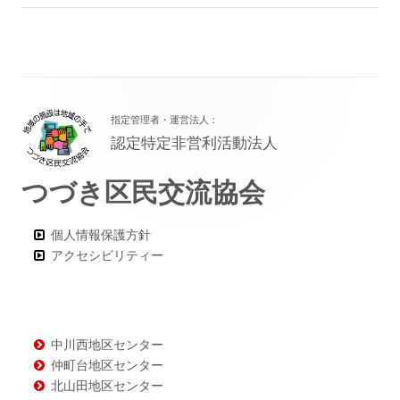
フ
指定管理者・運営法人：
ッ
認定特定非営利活動法人
タ
つづき区民交流協会
ー・
コ
個人情報保護方針
ン
アクセシビリティー
テ
ン
ツ
中川西地区センター
仲町台地区センター
北山田地区センター