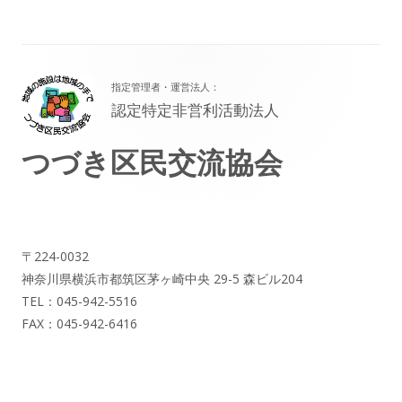
フ
指定管理者・運営法人：
ッ
認定特定非営利活動法人
タ
つづき区民交流協会
ー・
コ
ン
テ
〒224-0032
神奈川県横浜市都筑区茅ヶ崎中央 29-5 森ビル204
ン
TEL：045-942-5516
ツ
FAX：045-942-6416