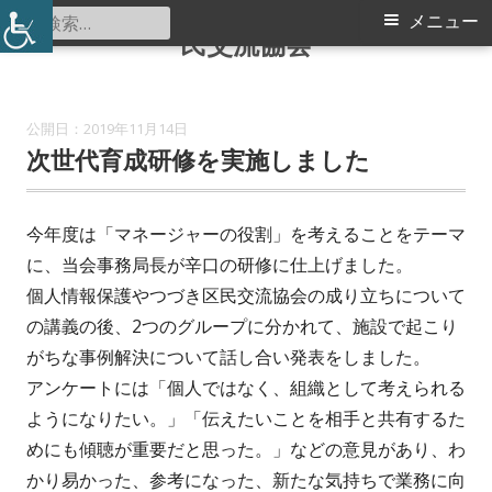
認定特定非営利活動法人 つづき区
コ
検
メ
メニュー
民交流協会
ン
索:
イ
テ
ン
ン
2019年11月14日
ツ
次世代育成研修を実施しました
メ
へ
ス
ニ
キ
今年度は「マネージャーの役割」を考えることをテーマ
ュ
ッ
に、当会事務局長が辛口の研修に仕上げました。
プ
個人情報保護やつづき区民交流協会の成り立ちについて
ー
の講義の後、2つのグループに分かれて、施設で起こり
がちな事例解決について話し合い発表をしました。
アンケートには「個人ではなく、組織として考えられる
ようになりたい。」「伝えたいことを相手と共有するた
めにも傾聴が重要だと思った。」などの意見があり、わ
かり易かった、参考になった、新たな気持ちで業務に向