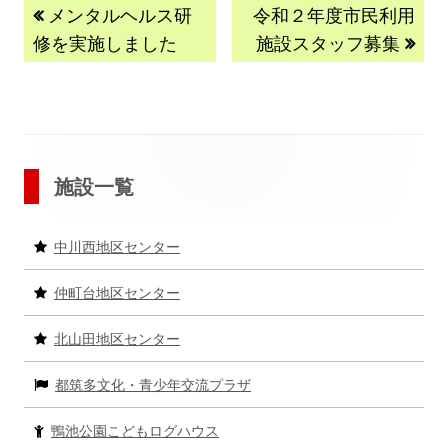
投
前
次
メンタルヘルス研
令和２年度市民利用
の
の
修を実施しました
施設スタッフ募集
稿
記
記
事:
事:
ナ
ビ
メ
ゲ
施設一覧
イ
ー
中川西地区センター
ン
シ
仲町台地区センター
サ
ョ
北山田地区センター
イ
ン
都筑多文化・青少年交流プラザ
ド
バ
鴨池公園こどもログハウス