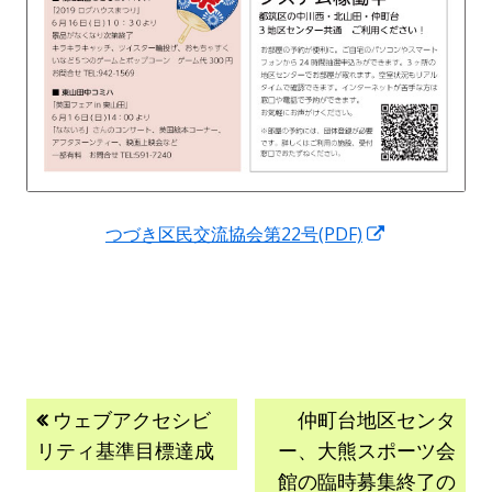
新
つづき区民交流協会第22号(PDF)
し
い
ウ
ィ
ン
投
前
次
ド
ウェブアクセシビ
仲町台地区センタ
の
の
ウ
リティ基準目標達成
ー、大熊スポーツ会
稿
記
記
で
館の臨時募集終了の