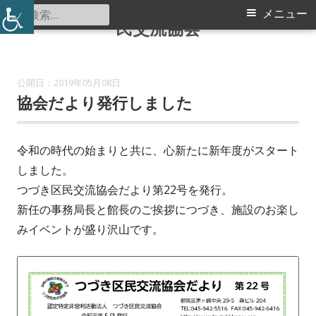
認定特定非営利活動法人 つづき区
コ
検
メ
メニュー
民交流協会
ン
索:
イ
テ
ン
ン
2019年05月08日
ツ
協会だより発行しました
メ
へ
ス
ニ
キ
令和の時代の始まりと共に、心新たに新年度がスタート
ュ
ッ
しました。
プ
つづき区民交流協会だより第22号を発行。
ー
新任の事務局長と館長のご挨拶につづき、施設のお楽し
みイベントが盛り沢山です。