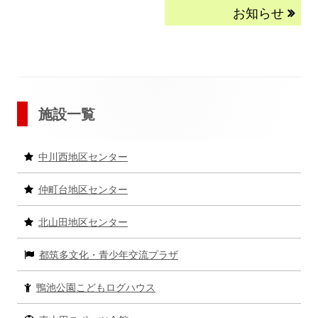
事:
事:
ナ
開
お知らせ
き
ビ
ま
す
ゲ
ー
メ
施設一覧
シ
イ
中川西地区センター
ョ
ン
仲町台地区センター
ン
サ
北山田地区センター
イ
都筑多文化・青少年交流プラザ
ド
バ
鴨池公園こどもログハウス