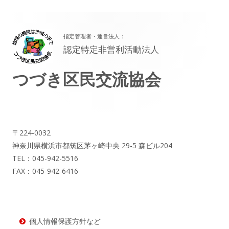
フ
指定管理者・運営法人：
ッ
認定特定非営利活動法人
タ
つづき区民交流協会
ー・
コ
ン
テ
〒224-0032
神奈川県横浜市都筑区茅ヶ崎中央 29-5 森ビル204
ン
TEL：045-942-5516
ツ
FAX：045-942-6416
個人情報保護方針など