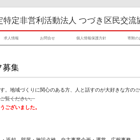
定特定非営利活動法人 つづき区民交流
求人情報
お問合せ
個人情報保護方針
寄附の
フ募集
す。地域づくりに関心のある方、人と話すのが大好きな方の
ご
ご覧ください。
うございました。
出・返却、部屋・施設点検、自主事業企画・運営、広報事務、