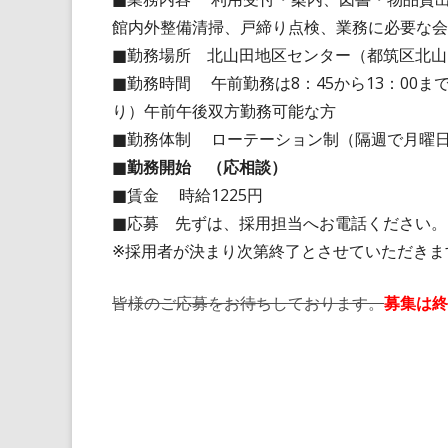
い
い
館内外整備清掃、戸締り点検、業務に必要な会
ウ
ウ
■勤務場所 北山田地区センター（都筑区北山田2
ィ
ィ
■勤務時間 午前勤務は8：45から13：00まで
ン
ン
り）午前午後双方勤務可能な方
ド
ド
■勤務体制 ローテーション制（隔週で月曜
ウ
ウ
■
勤務開始 （応相談）
で
で
■賃金 時給1225円
開
開
■応募 先ずは、採用担当へお電話ください。
き
き
※採用者が決まり次第終了とさせていただきま
ま
ま
す
す
皆様のご応募をお待ちしております。
募集は終