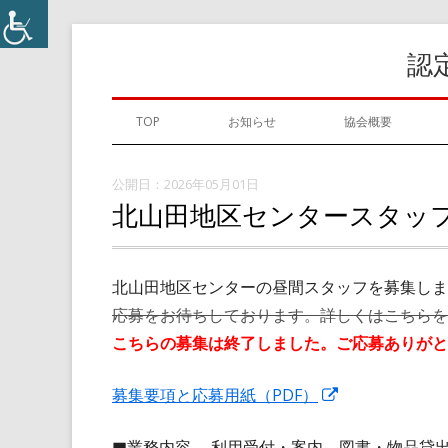
コ
認
ン
テ
メ
ン
TOP
お知らせ
協会概要
ツ
イ
へ
2026年05月01日
ン
ス
北山田地区センタースタッ
キ
メ
ッ
ニ
北山田地区センターの昼間スタッフを募集しま
プ
応募をお待ちしております。詳しくはこちらを
ュ
こちらの募集は終了しました。ご応募ありがと
ー
新
新
募集要項と応募用紙（PDF）
し
し
■業務内容 利用受付・案内、図書・物品貸