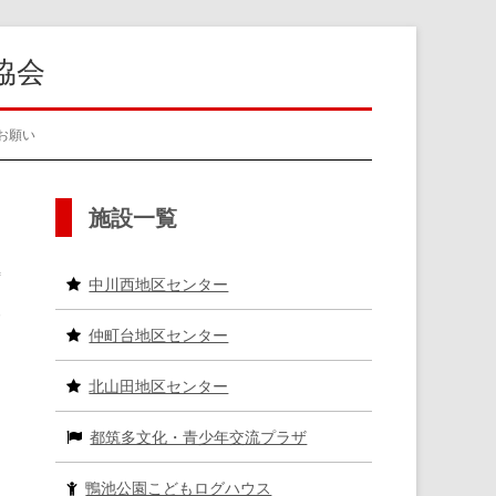
協会
お願い
メ
施設一覧
イ
中川西地区センター
ン
仲町台地区センター
サ
北山田地区センター
イ
都筑多文化・青少年交流プラザ
ド
バ
鴨池公園こどもログハウス