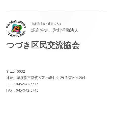
フ
指定管理者・運営法人：
ッ
認定特定非営利活動法人
タ
つづき区民交流協会
ー・
コ
ン
テ
〒224-0032
神奈川県横浜市都筑区茅ヶ崎中央 29-5 森ビル204
ン
TEL：045-942-5516
ツ
FAX：045-942-6416