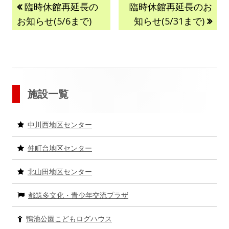
投
前
次
臨時休館再延長の
臨時休館再延長のお
の
の
お知らせ(5/6まで)
知らせ(5/31まで)
稿
記
記
事:
事:
ナ
ビ
メ
ゲ
施設一覧
イ
ー
中川西地区センター
ン
シ
仲町台地区センター
サ
ョ
北山田地区センター
イ
ン
都筑多文化・青少年交流プラザ
ド
バ
鴨池公園こどもログハウス