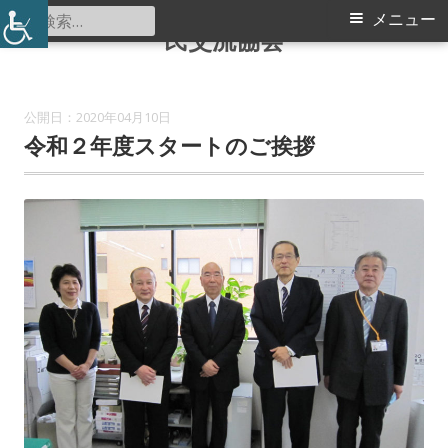
認定特定非営利活動法人 つづき区
コ
検
メ
メニュー
民交流協会
ン
索:
イ
テ
ン
ン
2020年04月10日
ツ
令和２年度スタートのご挨拶
メ
へ
ス
ニ
キ
ュ
ッ
プ
ー