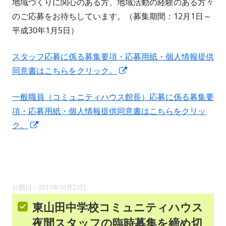
地域づくりに関心のある方、地域活動の経験のある方々
のご応募をお待ちしています。（募集期間：12月1日～
平成30年1月5日）
スタッフ応募に係る募集要項・応募用紙・個人情報提供
新
同意書はこちらをクリック。
し
一般職員（コミュニティハウス館長）応募に係る募集要
い
項・応募用紙・個人情報提供同意書はこちらをクリッ
ウ
新
ク。
ィ
し
ン
い
ド
ウ
ウ
ィ
で
2017年10月23日
ン
開
東山田中学校コミュニティハウス
ド
き
夜間スタッフの臨時募集を締め切
ウ
ま