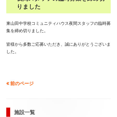
りました
で
す
開
き
東山田中学校コミュニティハウス夜間スタッフの臨時募
ま
集を締め切りました。
す
皆様から多数ご応募いただき、誠にありがとうございま
した。
前のページ
投
稿
の
メ
施設一覧