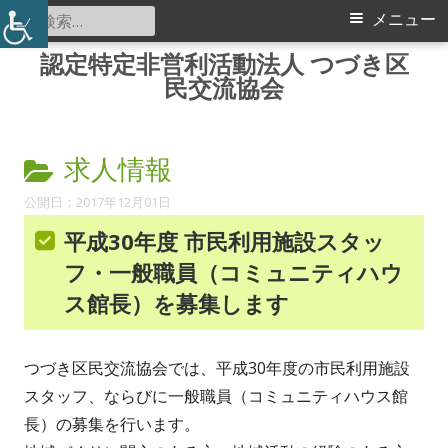
検
メ
メニュー
索:
イ
認定特定非営利活動法人 つづき区
コ
民交流協会
ン
ン
テ
メ
ン
カ
求人情報
ツ
ニ
テ
へ
2017年12月01日
ス
ュ
ゴ
平成30年度 市民利用施設スタッ
キ
フ・一般職員（コミュニティハウ
リ
ー
ッ
ス館長）を募集します
ー:
プ
つづき区民交流協会では、平成30年度の市民利用施設
スタッフ、ならびに一般職員（コミュニティハウス館
長）の募集を行います。