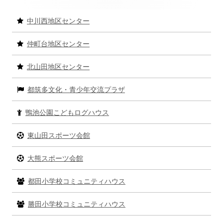
ペ
イ
中川西地区センター
ー
ン
ジ
仲町台地区センター
サ
送
北山田地区センター
イ
り
都筑多文化・青少年交流プラザ
ド
バ
鴨池公園こどもログハウス
ー
東山田スポーツ会館
大熊スポーツ会館
都田小学校コミュニティハウス
勝田小学校コミュニティハウス