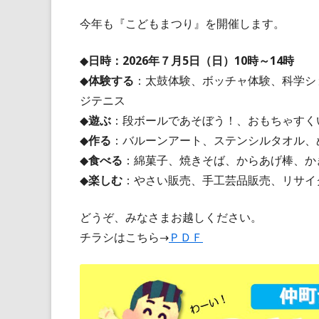
今年も『こどもまつり』を開催します。
◆
日時：2026年７月5日（日）10時～14時
◆
体験する
：太鼓体験、ボッチャ体験、科学シ
ジテニス
◆
遊ぶ
：段ボールであそぼう！、おもちゃすく
◆
作る
：バルーンアート、ステンシルタオル、
◆
食べる
：綿菓子、焼きそば、からあげ棒、か
◆
楽しむ
：やさい販売、手工芸品販売、リサイ
どうぞ、みなさまお越しください。
チラシはこちら→
ＰＤＦ