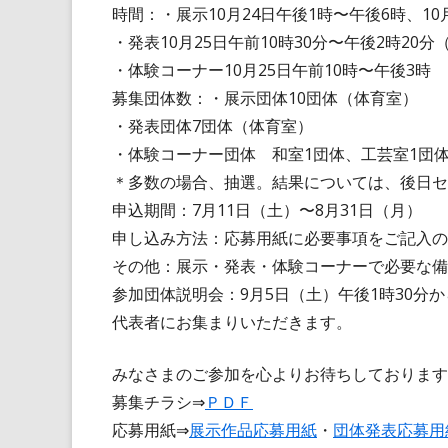
時間：・展示10月24日午後1時〜午後6時、10
・発表10月25日午前10時30分〜午後2時20分
・体験コーナー10月25日午前10時〜午後3時
募集団体数：・展示団体10団体（体育室）
・発表団体7団体（体育室）
・体験コーナー団体 和室1団体、工芸室1団
＊多数の場合、抽選。結果については、後日セ
申込期間：7月11日（土）〜8月31日（月）
申し込み方法：応募用紙に必要事項をご記入の
その他：展示・発表・体験コーナーで必要な備
参加団体説明会：9月5日（土）午後1時30分
代表者にお集まりいただきます。
みなさまのご参加を心よりお待ちしております
募集チラシ⇒
ＰＤＦ
応募用紙⇒
展示作品応募用紙
・
団体発表応募用