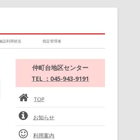
施設利用状況
指定管理者
メ
仲町台地区センター
イ
TEL ：045-943-9191
ン
TOP
サ
お知らせ
イ
ド
利用案内