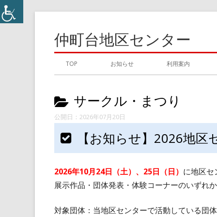
コ
ン
仲町台地区センター
テ
ン
メ
TOP
お知らせ
利用案内
ツ
イ
へ
カ
サークル・まつり
ス
ン
キ
テ
2026年07月20日
メ
ッ
ゴ
【お知らせ】2026地
プ
ニ
リ
ュ
ー:
2026年10月24日（土）、25日（日）
に地区セ
ー
展示作品・団体発表・体験コーナーのいずれか
対象団体：当地区センターで活動している団体