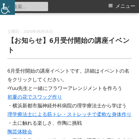
コ
検
メ
メニュー
勝田小学校コミュニティハウス
ン
索:
イ
テ
ン
ン
2026年06月05日
ツ
【お知らせ】6月受付開始の講座イベン
メ
へ
ト
ス
ニ
キ
6月受付開始の講座イベントです。詳細はイベントの名
ュ
ッ
をクリックしてください。
プ
ー
•Yuu先生と一緒にフラワーアレンジメントを作ろう
初夏の花でスワッグ作り
・横浜新都市脳神経外科病院の理学療法士から学ぼう
理学療法士による筋トレ・ストレッチで柔軟な身体作り
・土に触れる楽しさ、作陶に挑戦
陶芸体験会