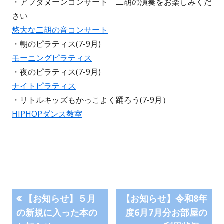
・アフタヌーンコンサート 二胡の演奏をお楽しみくだ
さい
悠大な二胡の音コンサート
・朝のピラティス(7-9月)
モーニングピラティス
・夜のピラティス(7-9月)
ナイトピラティス
・リトルキッズもかっこよく踊ろう(7-9月）
HIPHOPダンス教室
投
前
次
【お知らせ】５月
【お知らせ】令和8年
の
の
の新規に入った本の
度6月7月分お部屋の
稿