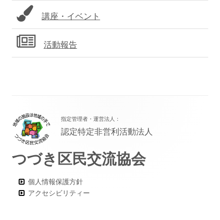
講座・イベント
活動報告
フ
指定管理者・運営法人：
ッ
認定特定非営利活動法人
タ
つづき区民交流協会
ー・
コ
個人情報保護方針
ン
アクセシビリティー
テ