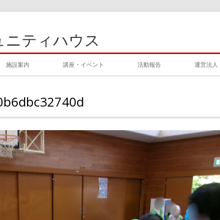
ュニティハウス
施設案内
講座・イベント
活動報告
運営法人
-0b6dbc32740d