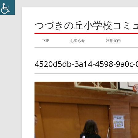
コ
ン
つづきの丘小学校コミ
テ
ン
メ
TOP
お知らせ
利用案内
ツ
イ
へ
4520d5db-3a14-4598-9a0c
ス
ン
キ
メ
ッ
プ
ニ
ュ
ー