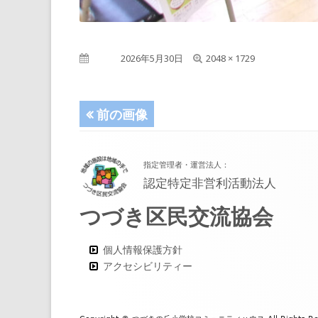
フ
公開日
2026年5月30日
2048 × 1729
ル
サ
イ
前の画像
ズ
フ
指定管理者・運営法人：
ッ
認定特定非営利活動法人
タ
つづき区民交流協会
ー・
コ
個人情報保護方針
アクセシビリティー
ン
テ