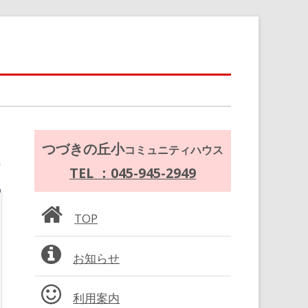
メ
つづきの丘小
コミュニティハウス
イ
TEL ：045-945-2949
ン
TOP
サ
お知らせ
イ
ド
利用案内