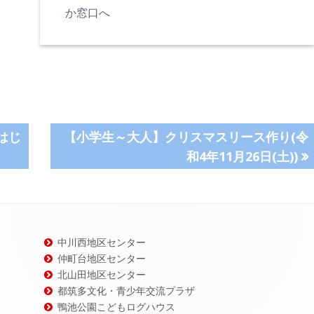
か窓口へ
次
はじ
【小学生～大人】クリスマスリース作り(令
の
和4年11月26日(土))
記
事:
中川西地区センター
仲町台地区センター
北山田地区センター
都筑多文化・青少年交流プラザ
鴨池公園こどもログハウス