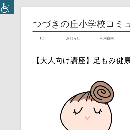
コ
ン
つづきの丘小学校コミ
テ
ン
メ
TOP
お知らせ
利用案内
ツ
イ
へ
【大人向け講座】足もみ健
ス
ン
キ
メ
ッ
プ
ニ
ュ
ー