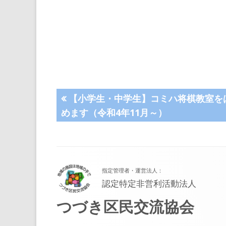
投
前
【小学生・中学生】コミハ将棋教室を
の
めます（令和4年11月～）
稿
記
事:
ナ
フ
ビ
指定管理者・運営法人：
ッ
ゲ
認定特定非営利活動法人
タ
つづき区民交流協会
ー
ー・