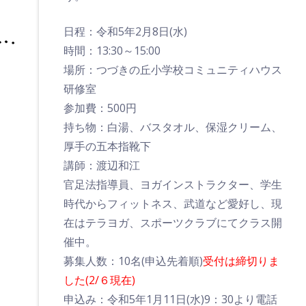
日程：令和5年2月8日(水)
時間：13:30～15:00
場所：つづきの丘小学校コミュニティハウス
研修室
参加費：500円
持ち物：白湯、バスタオル、保湿クリーム、
厚手の五本指靴下
講師：渡辺和江
官足法指導員、ヨガインストラクター、学生
時代からフィットネス、武道など愛好し、現
在はテラヨガ、スポーツクラブにてクラス開
催中。
募集人数：10名(申込先着順)
受付は締切りま
した(2/６現在)
申込み：令和5年1月11日(水)9：30より電話