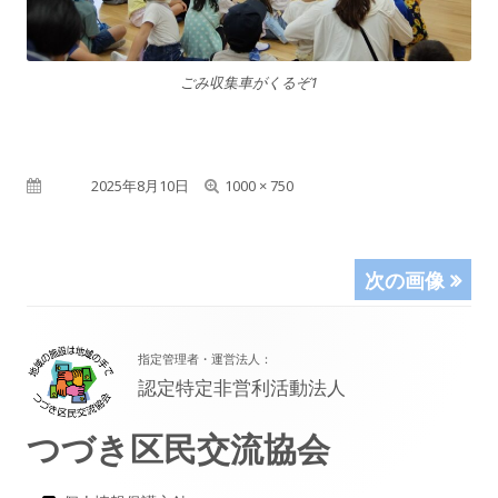
ごみ収集車がくるぞ1
フ
公開日
2025年8月10日
1000 × 750
ル
サ
次の画像
イ
フ
ズ
指定管理者・運営法人：
ッ
認定特定非営利活動法人
タ
つづき区民交流協会
ー・
コ