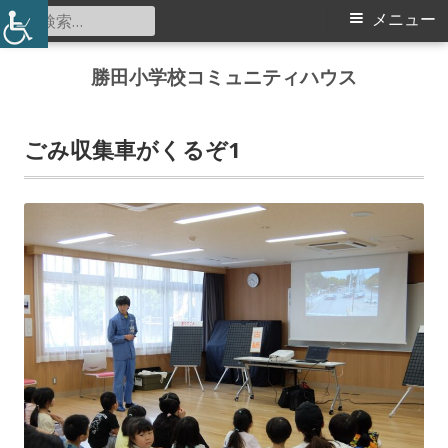
検
メ
メニュー
索:
イ
コ
勝田小学校コミュニティハウス
ン
ン
テ
メ
ン
ごみ収集車がくるぞ1
ツ
ニ
へ
ス
ュ
キ
ー
ッ
プ