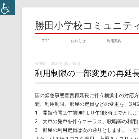
コ
ン
勝田小学校コミュニテ
テ
ン
メ
TOP
お知らせ
利用案内
ツ
イ
へ
ス
2021年03月13日
ン
利用制限の一部変更の再延長
キ
メ
ッ
プ
ニ
国の緊急事態宣言再延長に伴う横浜市の対応方
間、利用制限、部屋の定員などの変更を、3月
ュ
1 開館時間は午前9時より午後8時までとしま
ー
2 大声の発声を伴うコーラス、歌唱等の利用
3 部屋の利用定員は次の通りとします。 ・研修室
また、引き続きマスク着用、上履き・スリッパ