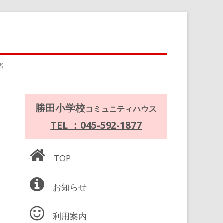
者
メ
勝田小学校
コミュニティハウス
）
イ
TEL ：045-592-1877
ン
TOP
サ
お知らせ
イ
ド
利用案内