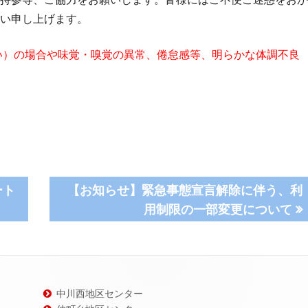
い申し上げます。
高い）の場合や味覚・嗅覚の異常、倦怠感等、明らかな体調不良
次
ート
【お知らせ】緊急事態宣言解除に伴う、利
の
用制限の一部変更について
記
事:
中川西地区センター