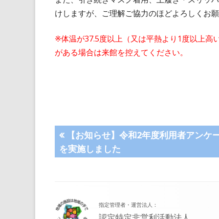
けしますが、ご理解ご協力のほどよろしくお願
※体温が37.5度以上（又は平熱より1度以上
がある場合は来館を控えてください。
投
前
【お知らせ】令和2年度利用者アンケ
の
を実施しました
稿
記
事:
ナ
フ
ビ
指定管理者・運営法人：
ッ
認定特定非営利活動法人