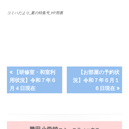
コミハだより_夏の特集号_HP用裏
投
前
次
【研修室・和室利
【お部屋の予約状
の
の
用状況】令和７年６
況】令和７年６月１
稿
記
記
月４日現在
６日現在
事:
事:
ナ
ビ
ゲ
メ