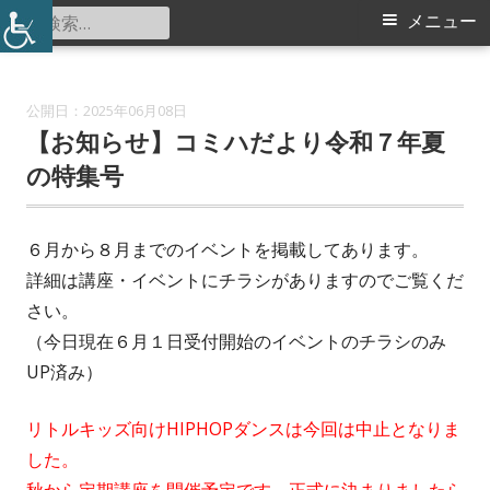
コ
検
メ
メニュー
勝田小学校コミュニティハウス
ン
索:
イ
テ
ン
ン
2025年06月08日
ツ
【お知らせ】コミハだより令和７年夏
メ
へ
の特集号
ス
ニ
キ
６月から８月までのイベントを掲載してあります。
ュ
ッ
詳細は講座・イベントにチラシがありますのでご覧くだ
プ
ー
さい。
（今日現在６月１日受付開始のイベントのチラシのみ
UP済み）
リトルキッズ向けHIPHOPダンスは今回は中止となりま
した。