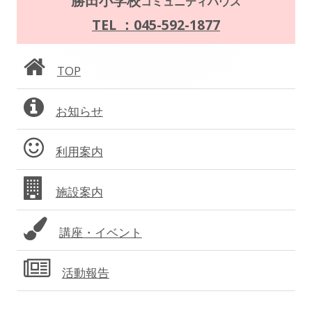
勝田小学校
コミュニティハウス
ー
イ
TEL ：045-592-1877
シ
ン
ョ
TOP
サ
ン
お知らせ
イ
ド
利用案内
バ
施設案内
ー
講座・イベント
活動報告