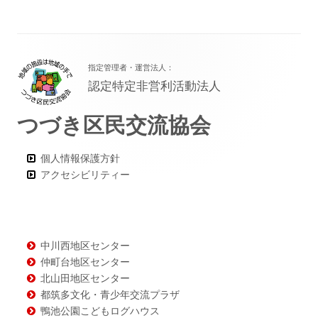
フ
指定管理者・運営法人：
ッ
認定特定非営利活動法人
タ
つづき区民交流協会
ー・
コ
個人情報保護方針
ン
アクセシビリティー
テ
ン
ツ
中川西地区センター
仲町台地区センター
北山田地区センター
都筑多文化・青少年交流プラザ
鴨池公園こどもログハウス