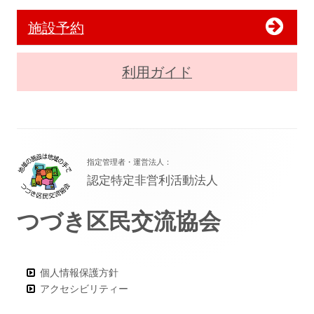
施設予約
利用ガイド
フ
指定管理者・運営法人：
ッ
認定特定非営利活動法人
タ
つづき区民交流協会
ー・
コ
ン
個人情報保護方針
アクセシビリティー
テ