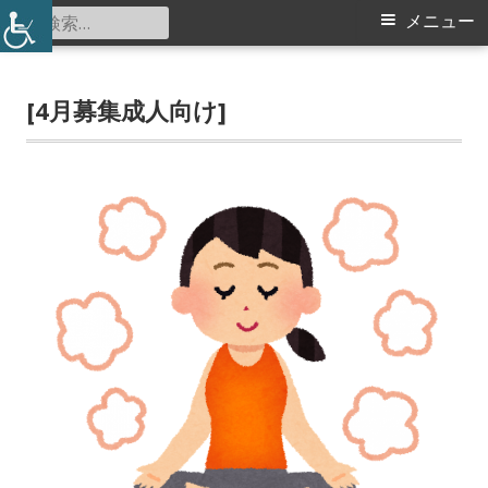
コ
検
メ
メニュー
仲町台地区センター
ン
索:
イ
テ
ン
[4月募集成人向け]
ン
ツ
メ
へ
ス
ニ
キ
ュ
ッ
プ
ー