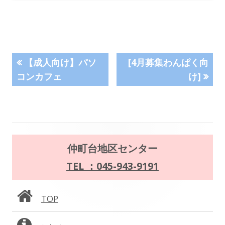
投
前
次
【成人向け】パソ
[4月募集わんぱく向
の
の
コンカフェ
け]
稿
記
記
事:
事:
ナ
ビ
メ
ゲ
仲町台地区センター
イ
TEL ：045-943-9191
ー
ン
シ
TOP
サ
ョ