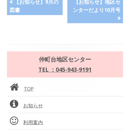
投
前
次
【お知らせ】9月の
【お知らせ】地区セ
の
の
図書
ンターだより10月号
稿
記
記
事:
事:
ナ
ビ
ゲ
メ
仲町台地区センター
ー
イ
TEL ：045-943-9191
シ
ン
ョ
TOP
サ
ン
お知らせ
イ
ド
利用案内