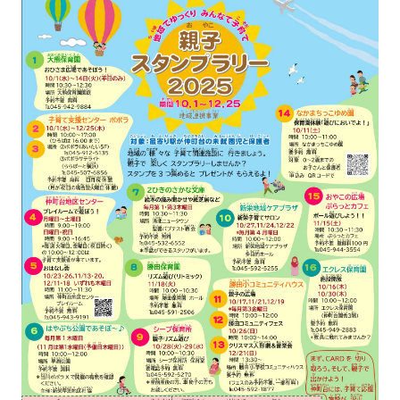
し
い
ウ
ィ
ン
ド
ウ
で
開
き
ま
す