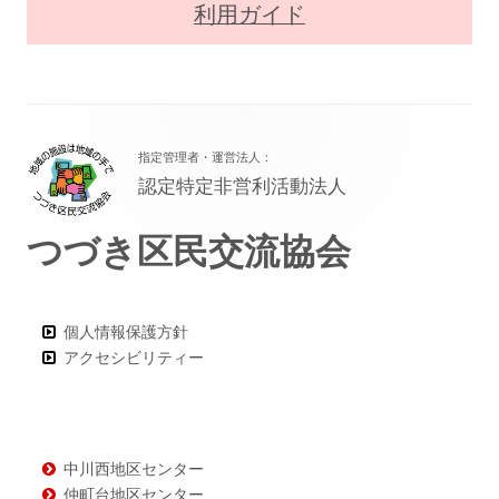
利用ガイド
フ
指定管理者・運営法人：
ッ
認定特定非営利活動法人
タ
つづき区民交流協会
ー・
コ
ン
個人情報保護方針
アクセシビリティー
テ
ン
ツ
中川西地区センター
仲町台地区センター