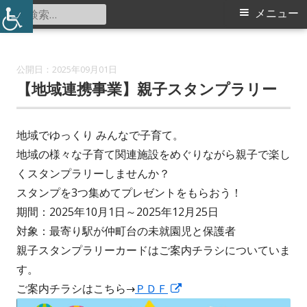
コ
検
メ
メニュー
仲町台地区センター
ン
索:
イ
テ
ン
ン
2025年09月01日
ツ
【地域連携事業】親子スタンプラリー
メ
へ
ス
ニ
地域でゆっくり みんなで子育て。
キ
地域の様々な子育て関連施設をめぐりながら親子で楽し
ュ
ッ
くスタンプラリーしませんか？
プ
ー
スタンプを3つ集めてプレゼントをもらおう！
期間：2025年10月1日～2025年12月25日
対象：最寄り駅が仲町台の未就園児と保護者
親子スタンプラリーカードはご案内チラシについていま
す。
新
ご案内チラシはこちら→
ＰＤＦ