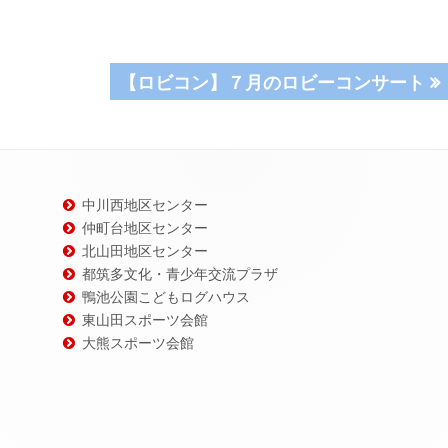
次
【ロビコン】７月のロビーコンサート
の
記
事:
中川西地区センター
仲町台地区センター
北山田地区センター
都筑多文化・青少年交流プラザ
鴨池公園こどもログハウス
東山田スポーツ会館
大熊スポーツ会館