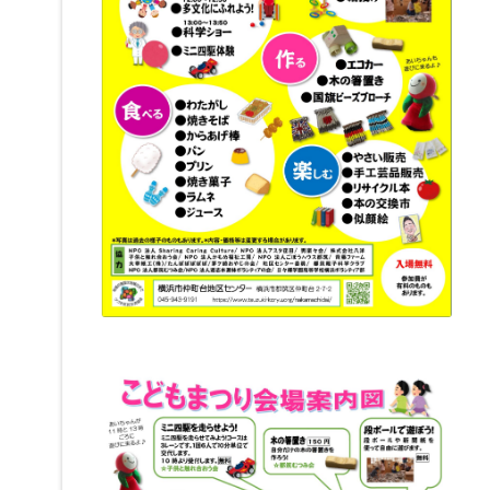
で
開
き
ま
す