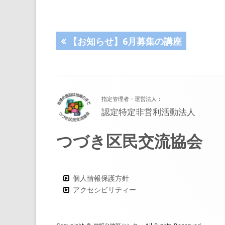
投
前
【お知らせ】6月募集の講座
の
稿
記
事:
ナ
フ
指定管理者・運営法人：
ッ
ビ
認定特定非営利活動法人
タ
ゲ
つづき区民交流協会
ー・
ー
コ
シ
ン
個人情報保護方針
アクセシビリティー
ョ
テ
ン
ン