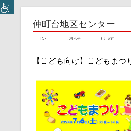
コ
ン
仲町台地区センター
テ
ン
メ
TOP
お知らせ
利用案内
ツ
イ
へ
【こども向け】こどもまつ
ス
ン
キ
メ
ッ
プ
ニ
ュ
ー