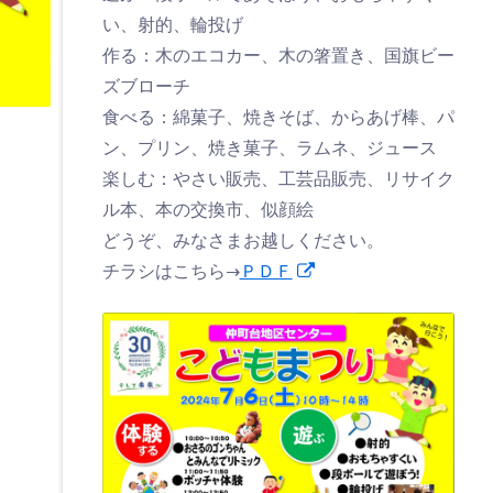
い、射的、輪投げ
作る：木のエコカー、木の箸置き、国旗ビー
ズブローチ
食べる：綿菓子、焼きそば、からあげ棒、パ
ン、プリン、焼き菓子、ラムネ、ジュース
楽しむ：やさい販売、工芸品販売、リサイク
ル本、本の交換市、似顔絵
どうぞ、みなさまお越しください。
新
チラシはこちら→
ＰＤＦ
し
い
ウ
ィ
ン
ド
ウ