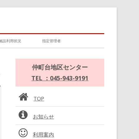
施設利用状況
指定管理者
メ
仲町台地区センター
イ
TEL ：045-943-9191
ン
TOP
サ
お知らせ
イ
ド
利用案内