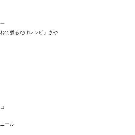
ー
ねて煮るだけレシピ」さや
コ
ニール