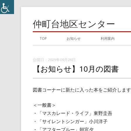
コ
ン
仲町台地区センター
テ
ン
メ
TOP
お知らせ
利用案内
ツ
イ
へ
ス
2025年09月26日
ン
【お知らせ】10月の図書
キ
メ
ッ
プ
ニ
図書コーナーに新たに入った本をご紹介します
ュ
＜一般書＞
ー
・「マスカレード・ライフ」東野圭吾
・「サイレントシンガー」小川洋子
・「アフターブルー」朝宮夕