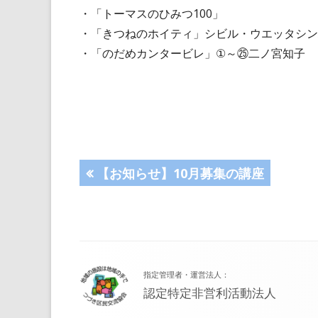
・「トーマスのひみつ100」
・「きつねのホイティ」シビル・ウエッタシン
・「のだめカンタービレ」①～㉕二ノ宮知子
投
前
【お知らせ】10月募集の講座
の
稿
記
事:
ナ
フ
ビ
指定管理者・運営法人：
ッ
ゲ
認定特定非営利活動法人
タ