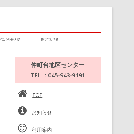
施設利用状況
指定管理者
メ
仲町台地区センター
イ
TEL ：045-943-9191
ン
TOP
サ
お知らせ
イ
ド
利用案内