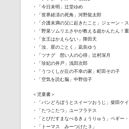
・「今日未明」辻堂ゆめ
・「世界経済の死角」河野龍太郎
・「介護未満の父に起きたこと」ジェーン・ス
・「野菜ソムリエさやが教える超かんたん！重
・「女王はかえらない」降田天
・「汝、星のごとく」凪良ゆう
・「ツナグ 想い人の心得」辻村深月
・「珍妃の井戸」浅田次郎
・「うつくしが丘の不幸の家」町田その子
・「空気を読む脳」中野信子
＜児童書＞
・「パンどろぼうとスイーツおうじ」柴田ケイ
・「たつこたつ」ユーフラテス
・「とびだすまなべるきょうりゅう」ペギー・
・「トーマス みーつけた３」