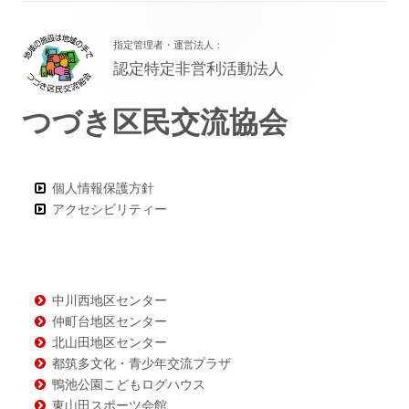
フ
指定管理者・運営法人：
ッ
認定特定非営利活動法人
タ
つづき区民交流協会
ー・
コ
ン
個人情報保護方針
アクセシビリティー
テ
ン
ツ
中川西地区センター
仲町台地区センター
北山田地区センター
都筑多文化・青少年交流プラザ
鴨池公園こどもログハウス
東山田スポーツ会館