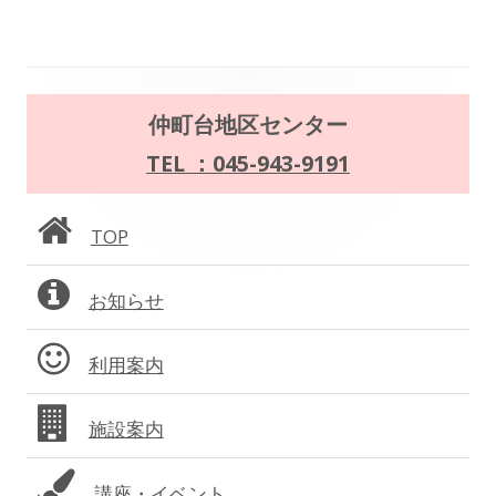
ゲ
ー
メ
仲町台地区センター
シ
イ
TEL ：045-943-9191
ョ
ン
ン
TOP
サ
お知らせ
イ
ド
利用案内
バ
施設案内
ー
講座・イベント