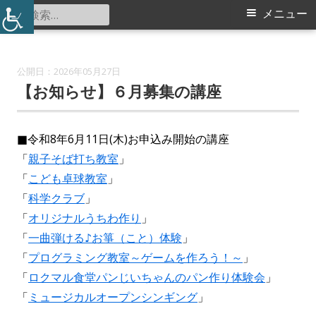
コ
検
メ
メニュー
仲町台地区センター
ン
索:
イ
テ
ン
ン
2026年05月27日
ツ
【お知らせ】６月募集の講座
メ
へ
ス
ニ
■令和8年6月11日(木)お申込み開始の講座
キ
「
親子そば打ち教室
」
ュ
ッ
「
こども卓球教室
」
プ
ー
「
科学クラブ
」
「
オリジナルうちわ作り
」
「
一曲弾ける♪お箏（こと）体験
」
「
プログラミング教室～ゲームを作ろう！～
」
「
ロクマル食堂パンじいちゃんのパン作り体験会
」
「
ミュージカルオープンシンギング
」