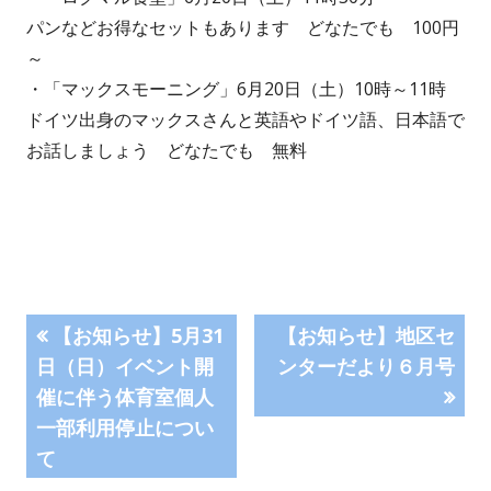
パンなどお得なセットもあります どなたでも 100円
～
・「マックスモーニング」6月20日（土）10時～11時
ドイツ出身のマックスさんと英語やドイツ語、日本語で
お話しましょう どなたでも 無料
投
前
次
【お知らせ】5月31
【お知らせ】地区セ
の
の
日（日）イベント開
ンターだより６月号
稿
記
記
催に伴う体育室個人
事:
事:
ナ
一部利用停止につい
て
ビ