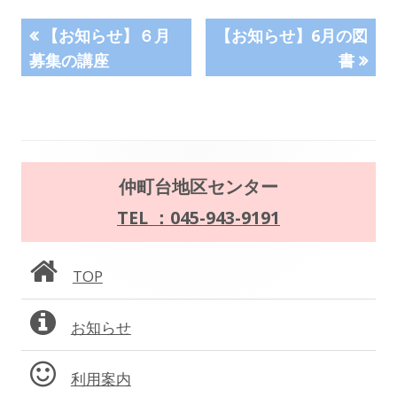
投
前
次
【お知らせ】６月
【お知らせ】6月の図
の
の
募集の講座
書
稿
記
記
事:
事:
ナ
ビ
メ
ゲ
仲町台地区センター
イ
TEL ：045-943-9191
ー
ン
シ
TOP
サ
ョ
お知らせ
イ
ン
ド
利用案内