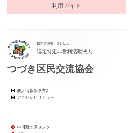
利用ガイド
フ
指定管理者・運営法人：
ッ
認定特定非営利活動法人
タ
つづき区民交流協会
ー・
コ
ン
個人情報保護方針
アクセシビリティー
テ
ン
ツ
中川西地区センター