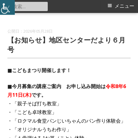
コ
検
メ
メニュー
仲町台地区センター
ン
索:
イ
テ
ン
ン
2026年05月28日
ツ
【お知らせ】地区センターだより６月
メ
へ
号
ス
ニ
キ
■こどもまつり開催します！
ュ
ッ
プ
ー
■今月募集の講座ご案内 お申し込み開始は
令和8年6
月11日(木)
です。
・「親子そば打ち教室」
・「こども卓球教室
」
・「ロクマル食堂パンじいちゃんのパン作り体験会」
・「オリジナルうちわ作り」