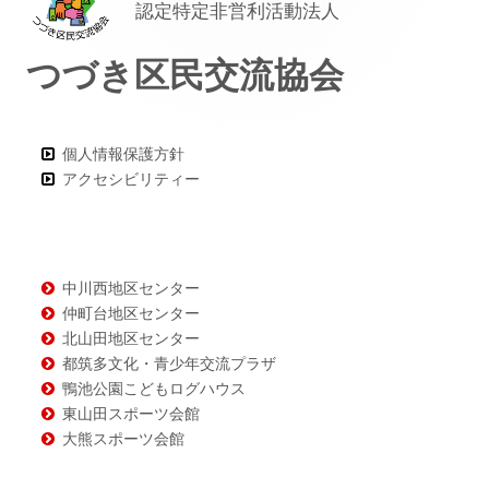
認定特定非営利活動法人
タ
つづき区民交流協会
ー・
コ
ン
個人情報保護方針
アクセシビリティー
テ
ン
ツ
中川西地区センター
仲町台地区センター
北山田地区センター
都筑多文化・青少年交流プラザ
鴨池公園こどもログハウス
東山田スポーツ会館
大熊スポーツ会館