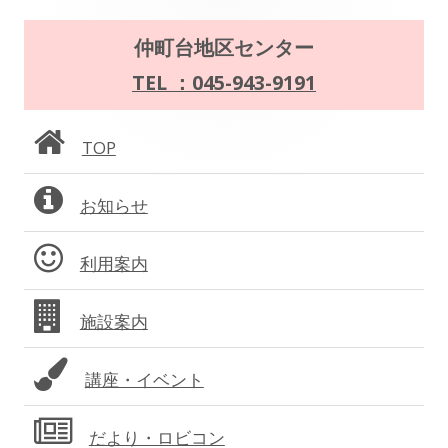
ゲ
メ
仲町台地区センター
ー
イ
TEL ：045-943-9191
シ
ン
ョ
TOP
サ
ン
お知らせ
イ
ド
利用案内
バ
施設案内
ー
講座・イベント
だより・ロビコン