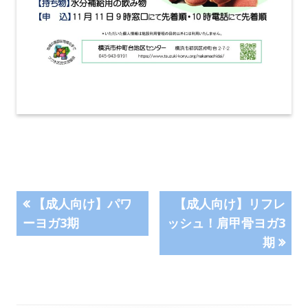
投
前
次
【成人向け】パワ
【成人向け】リフレ
の
の
ーヨガ3期
ッシュ！肩甲骨ヨガ3
稿
記
記
期
事:
事:
ナ
ビ