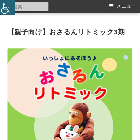
コ
検
メ
メニュー
仲町台地区センター
ン
索:
イ
テ
ン
【親子向け】おさるんリトミック3期
ン
ツ
メ
へ
ス
ニ
キ
ュ
ッ
プ
ー