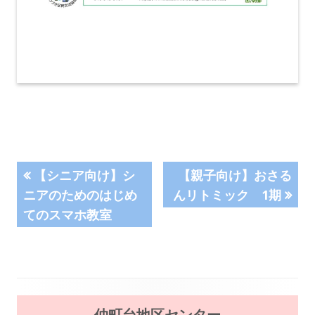
投
前
次
【シニア向け】シ
【親子向け】おさる
の
の
ニアのためのはじめ
んリトミック 1期
稿
記
記
てのスマホ教室
事:
事:
ナ
ビ
ゲ
メ
仲町台地区センター