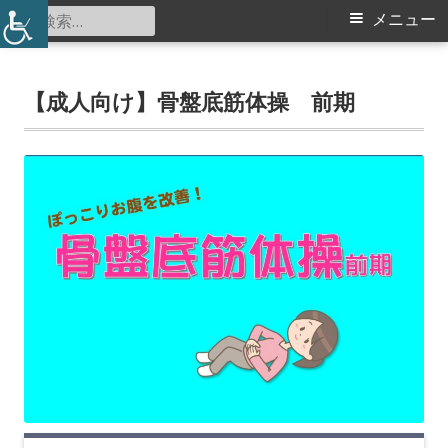
コ
検
メ
メニュー
仲町台地区センター
ン
索:
イ
テ
ン
【成人向け】骨盤底筋体操 前期
ン
ツ
メ
へ
ス
ニ
キ
ュ
ッ
プ
ー