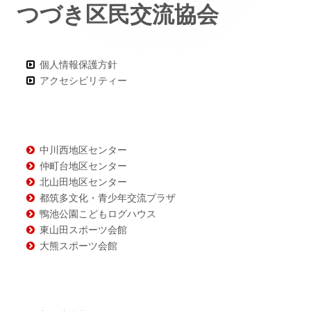
つづき区民交流協会
ー・
コ
ン
個人情報保護方針
アクセシビリティー
テ
ン
ツ
中川西地区センター
仲町台地区センター
北山田地区センター
都筑多文化・青少年交流プラザ
鴨池公園こどもログハウス
東山田スポーツ会館
大熊スポーツ会館