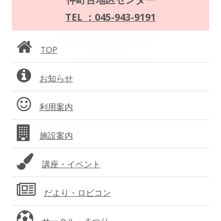
ー
イ
TEL ：045-943-9191
シ
ン
ョ
TOP
サ
ン
お知らせ
イ
ド
利用案内
バ
施設案内
ー
講座・イベント
だより・ロビコン