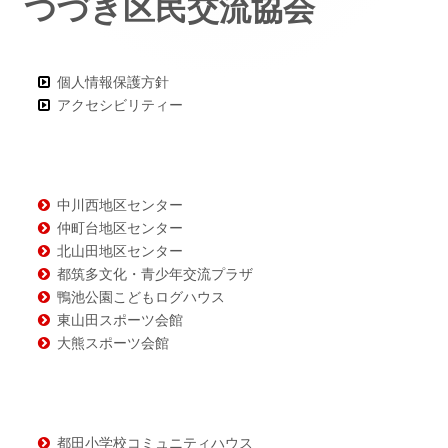
つづき区民交流協会
ー・
コ
ン
個人情報保護方針
アクセシビリティー
テ
ン
ツ
中川西地区センター
仲町台地区センター
北山田地区センター
都筑多文化・青少年交流プラザ
鴨池公園こどもログハウス
東山田スポーツ会館
大熊スポーツ会館
都田小学校コミュニティハウス