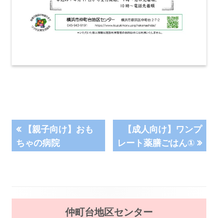
投
前
次
【親子向け】おも
【成人向け】ワンプ
の
の
ちゃの病院
レート薬膳ごはん①
稿
記
記
事:
事:
ナ
ビ
メ
ゲ
仲町台地区センター