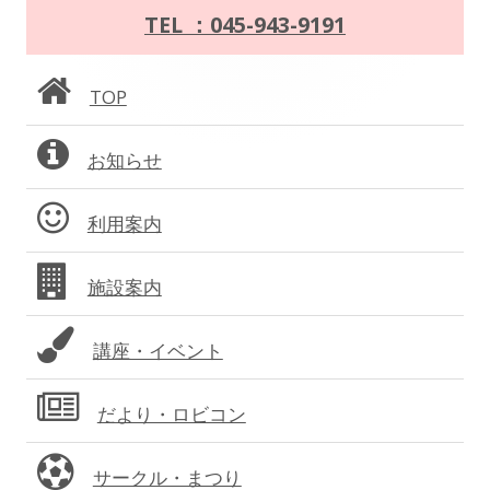
イ
TEL ：045-943-9191
ー
ン
シ
TOP
サ
ョ
お知らせ
イ
ン
ド
利用案内
バ
施設案内
ー
講座・イベント
だより・ロビコン
サークル・まつり