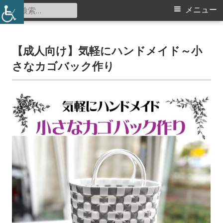
コ
検
メ
メニュー
仲町台地区センター
ン
索:
イ
テ
ン
【成人向け】気軽にハンドメイド～小
ン
ツ
さなカゴバック作り
メ
へ
ス
ニ
キ
ュ
ッ
プ
ー