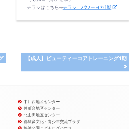
新
チラシはこちら→
チラシ＿パワーヨガ1期
し
い
ウ
ィ
ン
ド
次
グ
【成人】ビューティーコアトレーニング1期
ウ
の
で
記
開
事:
き
ま
中川西地区センター
す
仲町台地区センター
北山田地区センター
都筑多文化・青少年交流プラザ
鴨池公園こどもログハウス