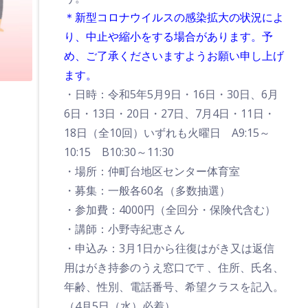
＊新型コロナウイルスの感染拡大の状況によ
り、中止や縮小をする場合があります。予
め、ご了承くださいますようお願い申し上げ
ます。
・日時：令和5年5月9日・16日・30日、6月
6日・13日・20日・27日、7月4日・11日・
18日（全10回）いずれも火曜日 A9:15～
10:15 B10:30～11:30
・場所：仲町台地区センター体育室
・募集：一般各60名（多数抽選）
・参加費：4000円（全回分・保険代含む）
・講師：小野寺紀恵さん
・申込み：3月1日から往復はがき又は返信
用はがき持参のうえ窓口で〒、住所、氏名、
年齢、性別、電話番号、希望クラスを記入。
（4月5日（水）必着）