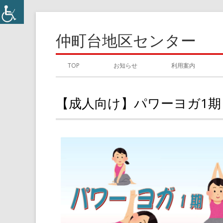
コ
ン
仲町台地区センター
テ
ン
メ
TOP
お知らせ
利用案内
ツ
イ
へ
【成人向け】パワーヨガ1期
ス
ン
キ
メ
ッ
プ
ニ
ュ
ー