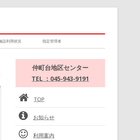
施設利用状況
指定管理者
メ
仲町台地区センター
イ
TEL ：045-943-9191
ン
TOP
サ
お知らせ
イ
ド
利用案内