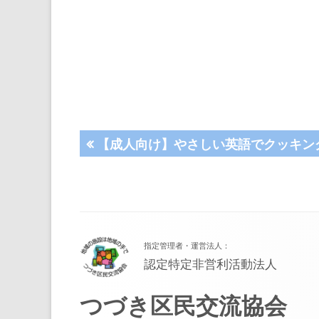
投
前
【成人向け】やさしい英語でクッキン
の
稿
記
事:
ナ
フ
ビ
指定管理者・運営法人：
ッ
ゲ
認定特定非営利活動法人
タ
ー
つづき区民交流協会
ー・