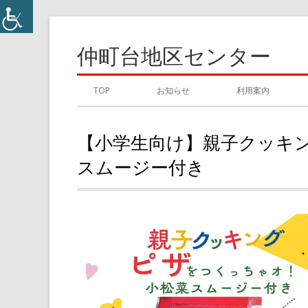
コ
ン
仲町台地区センター
テ
ン
メ
TOP
お知らせ
利用案内
ツ
イ
へ
【小学生向け】親子クッキ
ス
ン
キ
スムージー付き
メ
ッ
プ
ニ
ュ
ー