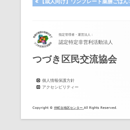
投
前
【成人向け】ワンプレート薬膳ごはん
の
稿
記
事:
ナ
フ
指定管理者・運営法人：
ッ
ビ
認定特定非営利活動法人
タ
ゲ
つづき区民交流協会
ー・
ー
コ
シ
ン
個人情報保護方針
アクセシビリティー
ョ
テ
ン
ン
ツ
Copyright ©
仲町台地区センター
All Rights Reserved.