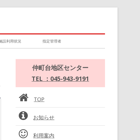
施設利用状況
指定管理者
メ
仲町台地区センター
イ
TEL ：045-943-9191
ン
TOP
サ
お知らせ
イ
ド
利用案内