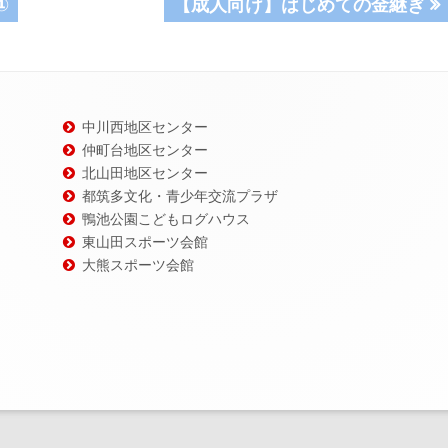
次
①
【成人向け】はじめての金継ぎ
の
記
事:
中川西地区センター
仲町台地区センター
北山田地区センター
都筑多文化・青少年交流プラザ
鴨池公園こどもログハウス
東山田スポーツ会館
大熊スポーツ会館