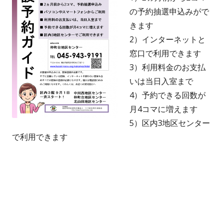
ウ
の予約抽選申込みがで
ィ
きます
ン
2）インターネットと
ド
窓口で利用できます
ウ
3）利用料金のお支払
で
いは当日入室まで
開
4）予約できる回数が
き
月4コマに増えます
ま
5）区内3地区センター
す
で利用できます