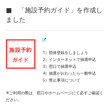
■ 「施設予約ガイド」を作成し
ました
新
し
1）団体登録をしましょう
い
2）インターネットで抽選申込
ウ
3）窓口で抽選申込
ィ
4）抽選がおわったら一般申込
ン
5）禁止事項について
ド
ウ
※ご利用の際は、窓口やホームページにて必ずご確認く
で
ださい。
開
き