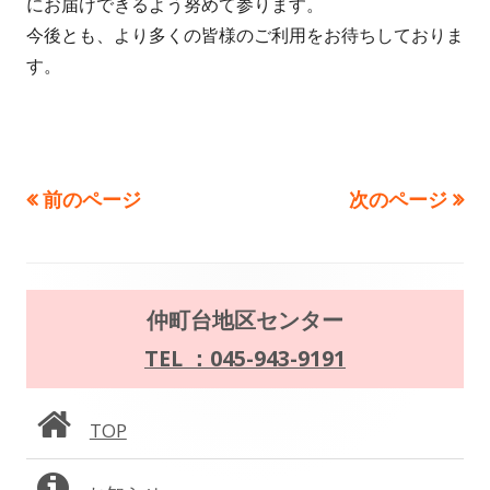
にお届けできるよう努めて参ります。
今後とも、より多くの皆様のご利用をお待ちしておりま
す。
前のページ
次のページ
投
稿
の
メ
仲町台地区センター
ペ
イ
TEL ：045-943-9191
ー
ン
TOP
ジ
サ
送