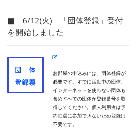
ま
す
■ 6/12(火) 「団体登録」受付
を開始しました
新
し
お部屋の
申込みには、団体登録が
い
必要です。すでに活動中の団体、
ウ
インターネットを使わない団体も
ィ
含めすべての団体が登録番号を取
ン
得してください。個人利用者は予
ド
約抽選に参加できないため登録は
ウ
不要です。
で
開