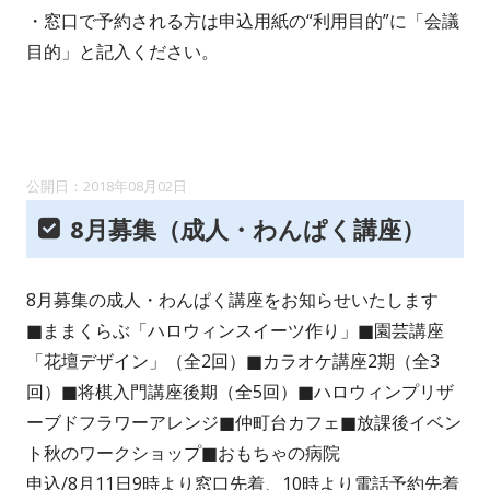
・窓口で予約される方は申込用紙の“利用目的”に「会議
目的」と記入ください。
2018年08月02日
8月募集（成人・わんぱく講座）
8月募集の成人・わんぱく講座をお知らせいたします
■ままくらぶ「ハロウィンスイーツ作り」■園芸講座
「花壇デザイン」（全2回）■カラオケ講座2期（全3
回）■将棋入門講座後期（全5回）■ハロウィンプリザ
ーブドフラワーアレンジ■仲町台カフェ■放課後イベン
ト秋のワークショップ■おもちゃの病院
申込/8月11日9時より窓口先着、10時より電話予約先着