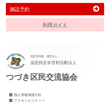
施設予約
利用ガイド
フ
指定管理者・運営法人：
ッ
認定特定非営利活動法人
タ
つづき区民交流協会
ー・
コ
ン
個人情報保護方針
アクセシビリティー
テ