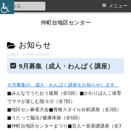
検
メ
メニュー
索:
イ
コ
仲町台地区センター
ン
ン
テ
メ
カ
ン
お知らせ
ツ
テ
ニ
2018年09月03日
へ
ゴ
9月募集（成人・わんぱく講座）
ス
ュ
リ
キ
ー
ッ
９月募集の 成人・わんぱく講座をお知らせします。
ー:
プ
■みんなでうたおう後期（全5回）■かわりばんこ保育
でママが楽しむ陰ヨガ（全7回）
■地区セン麻雀大会■骨格スタイル分析講座（全2回）
■うたって脳活♪健康体操（全6回）
■仲町台地区センターまつり■百人一首基礎講座（全3