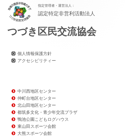
指定管理者・運営法人：
ッ
認定特定非営利活動法人
タ
つづき区民交流協会
ー・
コ
ン
個人情報保護方針
アクセシビリティー
テ
ン
ツ
中川西地区センター
仲町台地区センター
北山田地区センター
都筑多文化・青少年交流プラザ
鴨池公園こどもログハウス
東山田スポーツ会館
大熊スポーツ会館