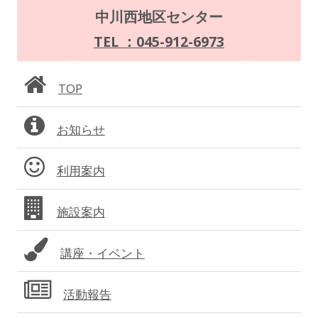
ー
メ
中川西地区センター
シ
イ
TEL ：045-912-6973
ョ
ン
TOP
ン
サ
お知らせ
イ
ド
利用案内
バ
施設案内
ー
講座・イベント
活動報告