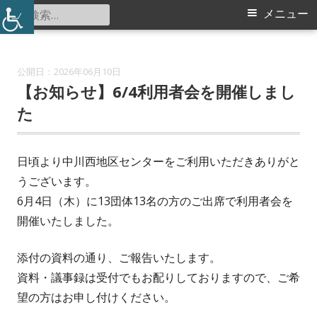
コ
検
メ
メニュー
中川西地区センター
ン
索:
イ
テ
ン
ン
2026年06月10日
ツ
【お知らせ】6/4利用者会を開催しまし
メ
へ
た
ス
ニ
キ
日頃より中川西地区センターをご利用いただきありがと
ュ
ッ
うございます。
プ
ー
6月4日（木）に13団体13名の方のご出席で利用者会を
開催いたしました。
添付の資料の通り、ご報告いたします。
資料・議事録は受付でもお配りしておりますので、ご希
望の方はお申し付けください。