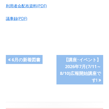
利用者会配布資料(PDF)
議事録(PDF)
投
前
次
6月の新着図書
【講座･イベント】
の
の
2026年7月(7/11～
稿
記
記
8/10)広報開始講座で
事:
事:
ナ
す!
ビ
ゲ