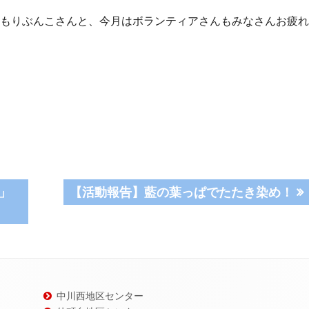
もりぶんこさんと、今月はボランティアさんもみなさんお疲れ
次
」
【活動報告】藍の葉っぱでたたき染め！
の
記
事:
中川西地区センター