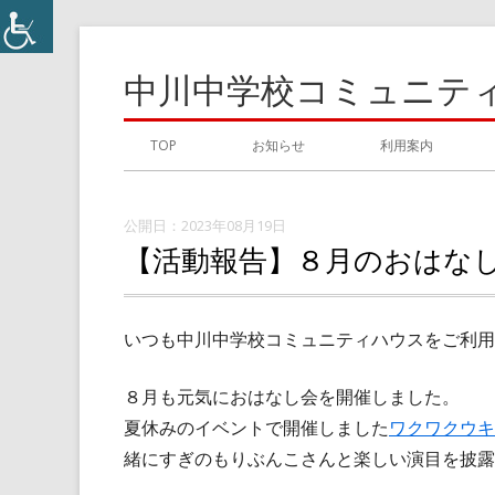
コ
ン
中川中学校コミュニテ
テ
ン
メ
TOP
お知らせ
利用案内
ツ
イ
へ
ス
2023年08月19日
ン
【活動報告】８月のおはな
キ
メ
ッ
プ
ニ
いつも中川中学校コミュニティハウスをご利用
ュ
８月も元気におはなし会を開催しました。
ー
夏休みのイベントで開催しました
ワクワクウキ
緒にすぎのもりぶんこさんと楽しい演目を披露