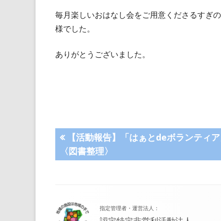
毎月楽しいおはなし会をご用意くださるすぎの
様でした。
ありがとうございました。
投
前
【活動報告】「はぁとdeボランティア
の
〈図書整理〉
稿
記
事:
ナ
フ
ビ
指定管理者・運営法人：
ッ
認定特定非営利活動法人