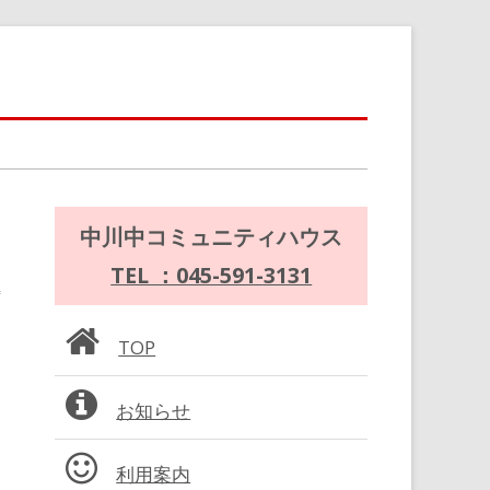
メ
中川中コミュニティハウス
イ
TEL ：045-591-3131
ン
TOP
サ
お知らせ
イ
ド
利用案内