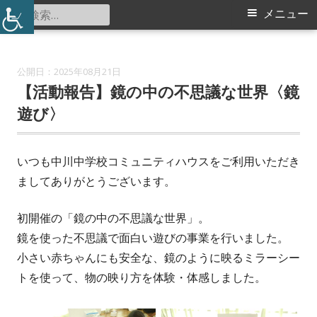
コ
検
メ
メニュー
中川中学校コミュニティハウス
ン
索:
イ
テ
ン
ン
2025年08月21日
ツ
【活動報告】鏡の中の不思議な世界〈鏡
メ
へ
遊び〉
ス
ニ
キ
いつも中川中学校コミュニティハウスをご利用いただき
ュ
ッ
ましてありがとうございます。
プ
ー
初開催の「鏡の中の不思議な世界」。
鏡を使った不思議で面白い遊びの事業を行いました。
小さい赤ちゃんにも安全な、鏡のように映るミラーシー
トを使って、物の映り方を体験・体感しました。