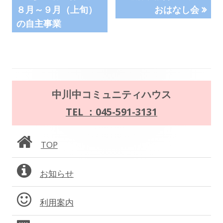
の
の
８月～９月（上旬）
おはなし会
稿
記
記
の自主事業
事:
事:
ナ
ビ
ゲ
メ
中川中コミュニティハウス
ー
イ
TEL ：045-591-3131
シ
ン
ョ
TOP
サ
ン
お知らせ
イ
ド
利用案内
バ