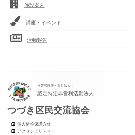
施設案内
ー
講座・イベント
活動報告
フ
指定管理者・運営法人：
ッ
認定特定非営利活動法人
タ
つづき区民交流協会
ー・
コ
個人情報保護方針
ン
アクセシビリティー