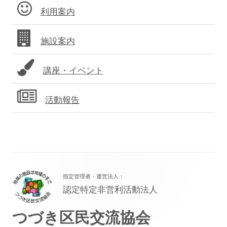
ド
利用案内
バ
施設案内
ー
講座・イベント
活動報告
フ
指定管理者・運営法人：
ッ
認定特定非営利活動法人
タ
つづき区民交流協会
ー・