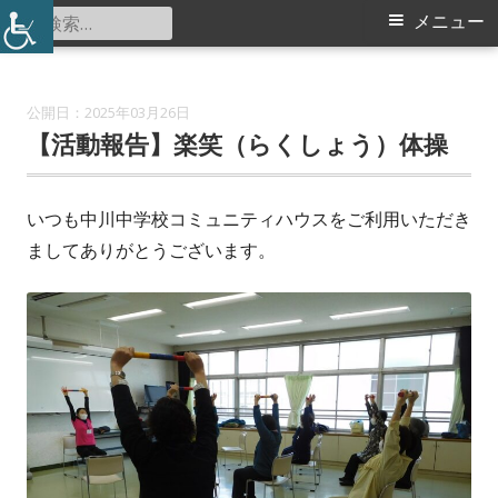
コ
検
メ
メニュー
中川中学校コミュニティハウス
ン
索:
イ
テ
ン
ン
2025年03月26日
ツ
【活動報告】楽笑（らくしょう）体操
メ
へ
ス
ニ
いつも中川中学校コミュニティハウスをご利用いただき
キ
ましてありがとうございます。
ュ
ッ
プ
ー