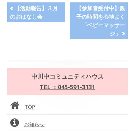
投
前
次
【活動報告】３月
【参加者受付中】親
の
の
のおはなし会
子の時間を心地よく
稿
記
記
「ベビーマッサー
事:
事:
ナ
ジ」
ビ
ゲ
ー
メ
中川中コミュニティハウス
シ
イ
TEL ：045-591-3131
ョ
ン
TOP
ン
サ
お知らせ
イ