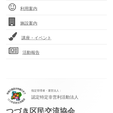
ド
利用案内
バ
施設案内
ー
講座・イベント
活動報告
フ
指定管理者・運営法人：
ッ
認定特定非営利活動法人
タ
つづき区民交流協会
ー・