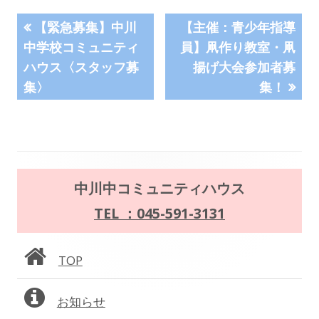
ウ
投
前
次
で
【緊急募集】中川
【主催：青少年指導
の
の
開
中学校コミュニティ
員】凧作り教室・凧
稿
記
記
き
ハウス〈スタッフ募
揚げ大会参加者募
事:
事:
ナ
ま
集〉
集！
す
ビ
ゲ
ー
メ
中川中コミュニティハウス
シ
イ
TEL ：045-591-3131
ョ
ン
TOP
ン
サ
お知らせ
イ