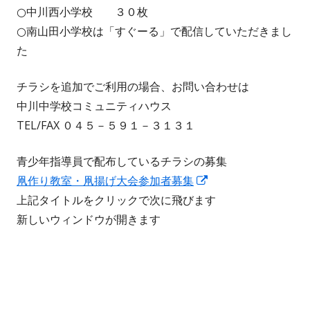
○中川西小学校 ３０枚
○南山田小学校は「すぐーる」で配信していただきまし
た
チラシを追加でご利用の場合、お問い合わせは
中川中学校コミュニティハウス
TEL/FAX ０４５－５９１－３１３１
青少年指導員で配布しているチラシの募集
新
凧作り教室・凧揚げ大会参加者募集
し
上記タイトルをクリックで次に飛びます
い
新しいウィンドウが開きます
ウ
ィ
ン
ド