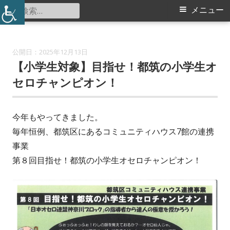
コ
検
メ
メニュー
中川中学校コミュニティハウス
ン
索:
イ
テ
ン
ン
2025年12月13日
ツ
【小学生対象】目指せ！都筑の小学生オ
メ
へ
セロチャンピオン！
ス
ニ
キ
今年もやってきました。
ュ
ッ
毎年恒例、都筑区にあるコミュニティハウス7館の連携
プ
ー
事業
第８回目指せ！都筑の小学生オセロチャンピオン！