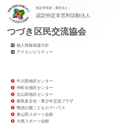
フ
指定管理者・運営法人：
ッ
認定特定非営利活動法人
タ
つづき区民交流協会
ー・
コ
個人情報保護方針
ン
アクセシビリティー
テ
ン
ツ
中川西地区センター
仲町台地区センター
北山田地区センター
都筑多文化・青少年交流プラザ
鴨池公園こどもログハウス
東山田スポーツ会館
大熊スポーツ会館