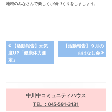
地域のみなさんで楽しく小物づくりをしましょう。
投
前
次
【活動報告】元気
【活動報告】９月の
の
の
度UP「健康体力測
おはなし会
稿
記
記
定」
事:
事:
ナ
ビ
ゲ
メ
中川中コミュニティハウス
ー
イ
TEL ：045-591-3131
シ