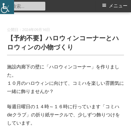
コ
検
メ
メニュー
中川中学校コミュニティハウス
ン
索:
イ
テ
ン
ン
2024年09月16日
ツ
【予約不要】ハロウィンコーナーとハ
メ
へ
ロウィンの小物づくり
ス
ニ
キ
施設内廊下の壁に「ハロウィンコーナー」を作りまし
ュ
ッ
た。
プ
ー
１０月のハロウィンに向けて、コミハを楽しい雰囲気に
一緒に飾りませんか？
毎週日曜日の１４時～１６時に行っています「コミハ
deクラブ」の折り紙サークルで、少しずつ飾りつけを
しています。