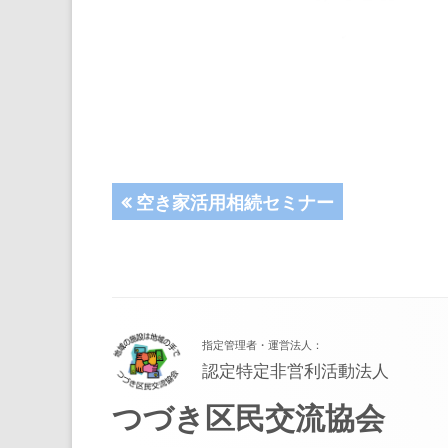
投
前
空き家活用相続セミナー
の
稿
記
事:
ナ
フ
ビ
指定管理者・運営法人：
ッ
ゲ
認定特定非営利活動法人
タ
つづき区民交流協会
ー
ー・