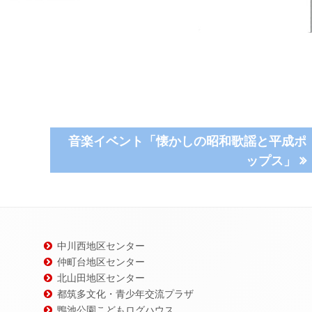
次
音楽イベント「懐かしの昭和歌謡と平成ポ
の
ップス」
記
事:
中川西地区センター
仲町台地区センター
北山田地区センター
都筑多文化・青少年交流プラザ
鴨池公園こどもログハウス