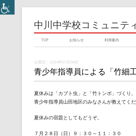
コ
ン
中川中学校コミュニテ
テ
ン
メ
TOP
お知らせ
利用案内
ツ
イ
へ
ス
2024年07月04日
ン
青少年指導員による「竹細
キ
メ
ッ
プ
ニ
夏休みは「カブト虫」と「竹トンボ」づくり。
青少年指導員山田地区のみなさんが教えてくだ
ュ
ー
夏休みの宿題としてもどうぞ。
７月２８日（日）９：３０～１１：３０