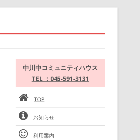
メ
中川中コミュニティハウス
イ
TEL ：045-591-3131
ン
TOP
サ
お知らせ
イ
ド
利用案内