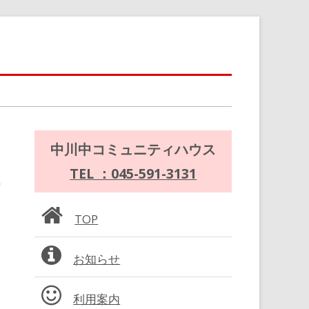
メ
中川中コミュニティハウス
イ
TEL ：045-591-3131
ン
TOP
サ
お知らせ
イ
ド
利用案内