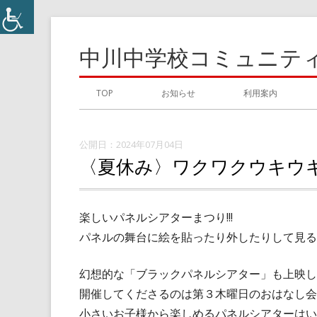
コ
ン
中川中学校コミュニテ
テ
ン
メ
TOP
お知らせ
利用案内
ツ
イ
へ
ス
2024年07月04日
ン
〈夏休み〉ワクワクウキウ
キ
メ
ッ
プ
ニ
楽しいパネルシアターまつり!!!
パネルの舞台に絵を貼ったり外したりして見る
ュ
ー
幻想的な「ブラックパネルシアター」も上映し
開催してくださるのは第３木曜日のおはなし会
小さいお子様から楽しめるパネルシアターはい