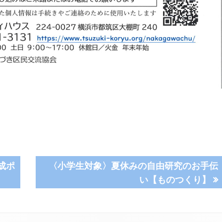
次
成ポ
〈小学生対象〉夏休みの自由研究のお手伝
の
い【ものつくり】
記
事: