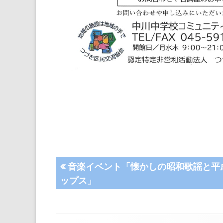
投
前
音楽イベント「懐かしの昭和歌謡と平
の
ップス」
稿
記
事:
ナ