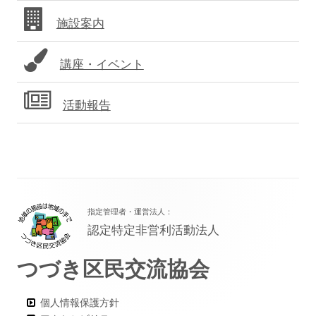
バ
施設案内
ー
講座・イベント
活動報告
フ
指定管理者・運営法人：
ッ
認定特定非営利活動法人
タ
つづき区民交流協会
ー・
コ
個人情報保護方針