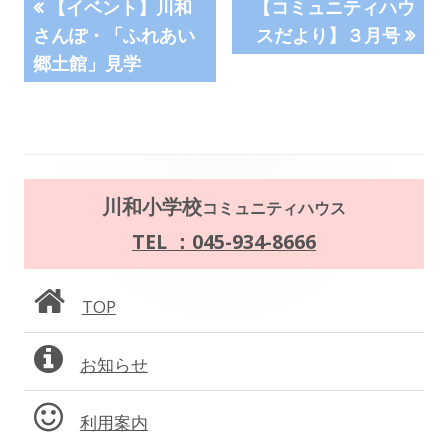
投
前
次
【イベント】川和
【コミュニティハウ
の
の
さんぽ・「ふれあい
スだより】３月号
稿
記
記
郷土館」見学
事:
事:
ナ
ビ
ゲ
メ
川和小学校
コミュニティハウス
ー
イ
TEL ：045-934-8666
シ
ン
ョ
TOP
サ
ン
お知らせ
イ
ド
利用案内