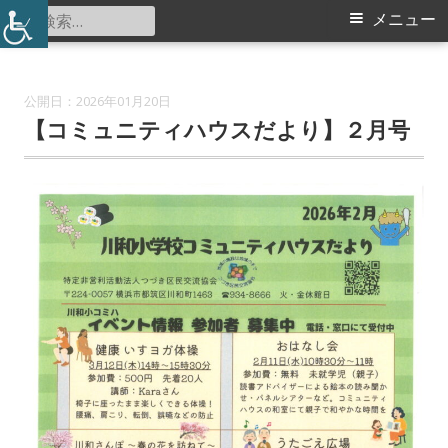
コ
検
メ
メニュー
川和小学校コミュニティハウス
ン
索:
イ
テ
ン
ン
2026年01月20日
ツ
【コミュニティハウスだより】２月号
メ
へ
ス
ニ
キ
ュ
ッ
プ
ー