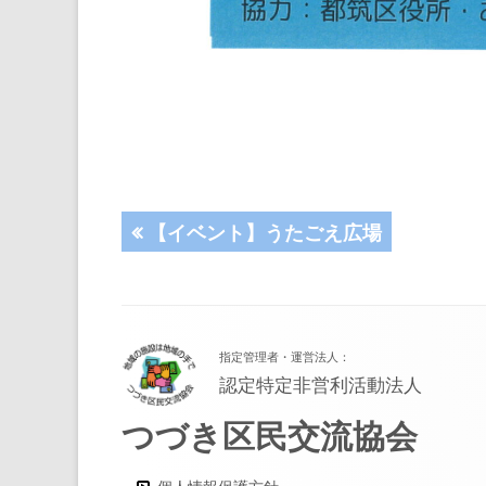
投
前
【イベント】うたごえ広場
の
稿
記
事:
ナ
フ
指定管理者・運営法人：
ッ
ビ
認定特定非営利活動法人
タ
ゲ
つづき区民交流協会
ー・
ー
コ