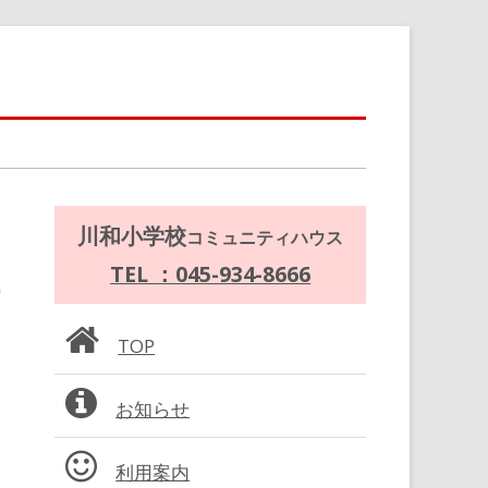
メ
川和小学校
コミュニティハウス
イ
TEL ：045-934-8666
ン
TOP
サ
お知らせ
イ
ド
利用案内