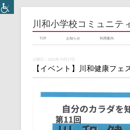
コ
ン
川和小学校コミュニテ
テ
ン
メ
TOP
お知らせ
利用案内
ツ
イ
へ
ス
2025年10月27日
ン
【イベント】川和健康フェ
キ
メ
ッ
プ
ニ
ュ
ー