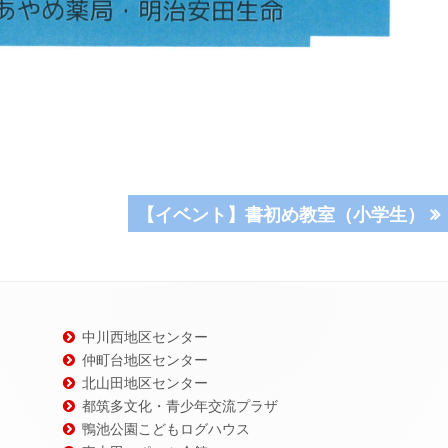
次
【イベント】書初め教室（小学生）
の
記
事:
中川西地区センター
仲町台地区センター
北山田地区センター
都筑多文化・青少年交流プラザ
鴨池公園こどもログハウス