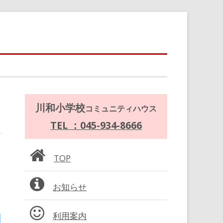
メ
川和小学校
コミュニティハウス
イ
TEL ：045-934-8666
ン
TOP
サ
お知らせ
イ
ド
利用案内