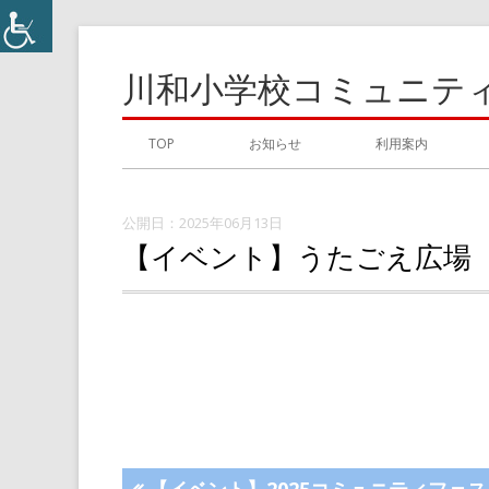
コ
ン
川和小学校コミュニテ
テ
ン
メ
TOP
お知らせ
利用案内
ツ
イ
へ
ス
2025年06月13日
ン
【イベント】うたごえ広場
キ
メ
ッ
プ
ニ
ュ
ー
前
【イベント】2025コミュニティフェス