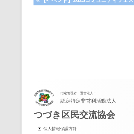
投
の
稿
記
事:
ナ
ビ
ゲ
ー
シ
フ
ョ
指定管理者・運営法人：
ッ
認定特定非営利活動法人
ン
タ
つづき区民交流協会
ー・
コ
個人情報保護方針