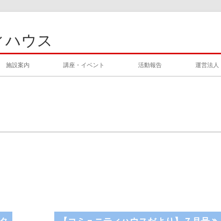
ィハウス
施設案内
講座・イベント
活動報告
運営法人
次
タ
【コミュニティハウスだより】７月号