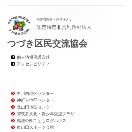
フ
指定管理者・運営法人：
ッ
認定特定非営利活動法人
タ
つづき区民交流協会
ー・
コ
個人情報保護方針
ン
アクセシビリティー
テ
ン
ツ
中川西地区センター
仲町台地区センター
北山田地区センター
都筑多文化・青少年交流プラザ
鴨池公園こどもログハウス
東山田スポーツ会館