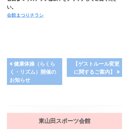
い。
会館まつりチラシ
投
前
次
健康体操（らくら
【ゲストルール変更
の
の
く・リズム）開催の
に関するご案内】
稿
記
記
お知らせ
事:
事:
ナ
ビ
ゲ
メ
東山田スポーツ会館
ー