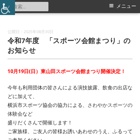
コ
検
メ
メニュー
東山田スポーツ会館
ン
索:
イ
テ
ン
ン
2025年08月30日
ツ
令和7年度 「スポーツ会館まつり」の
メ
へ
お知らせ
ス
ニ
キ
10月19日(日）東山田スポーツ会館まつり開催決定！
ュ
ッ
プ
ー
今年も利用団体の皆さんによる演技披露、飲食の出店な
どに加えて、
横浜市スポーツ協会の協力による、
さわやかスポーツの
体験会
など
盛りだくさんで開催します！
ご家族様、ご友人の皆様お誘いあわせのうえ、ふるって