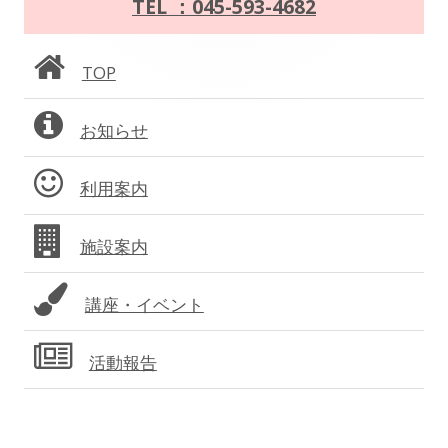
イ
TEL ：045-593-4682
シ
ン
ョ
TOP
サ
ン
お知らせ
イ
ド
利用案内
バ
施設案内
ー
講座・イベント
活動報告