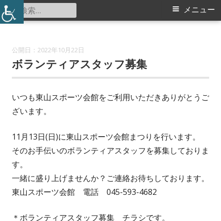
コ
検
メ
メニュー
東山田スポーツ会館
ン
索:
イ
テ
ン
ン
2022年10月22日
ツ
ボランティアスタッフ募集
メ
へ
ス
ニ
いつも東山スポーツ会館をご利用いただきありがとうご
キ
ざいます。
ュ
ッ
プ
ー
11月13日(日)に東山スポーツ会館まつりを行います。
そのお手伝いのボランティアスタッフを募集しておりま
す。
一緒に盛り上げませんか？ご連絡お待ちしております。
東山スポーツ会館 電話 045-593-4682
＊ボランティアスタッフ募集 チラシです。