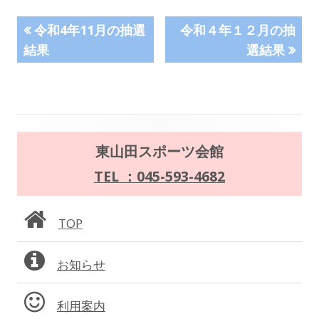
投
前
次
令和4年11月の抽選
令和４年１２月の抽
の
の
結果
選結果
稿
記
記
事:
事:
ナ
ビ
メ
ゲ
東山田スポーツ会館
イ
TEL ：045-593-4682
ー
ン
シ
TOP
サ
ョ
お知らせ
イ
ン
ド
利用案内