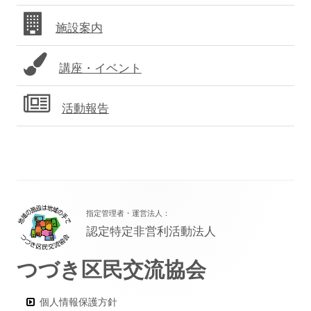
バ
施設案内
ー
講座・イベント
活動報告
フ
指定管理者・運営法人：
ッ
認定特定非営利活動法人
タ
つづき区民交流協会
ー・
コ
個人情報保護方針