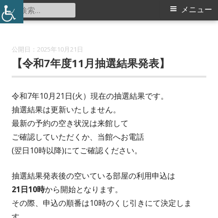
コ
検
メ
メニュー
東山田スポーツ会館
ン
索:
イ
テ
ン
ン
2025年10月21日
ツ
【令和7年度11月抽選結果発表】
メ
へ
ス
ニ
令和7年10月21日(火）現在の抽選結果です。
キ
抽選結果は更新いたしません。
ュ
ッ
最新の予約の空き状況は来館して
プ
ー
ご確認していただくか、当館へお電話
(翌日10時以降)にてご確認ください。
抽選結果発表後の空いている部屋の利用申込は
21
日10時
から開始となります。
その際、申込の順番は10時のくじ引きにて決定しま
す。