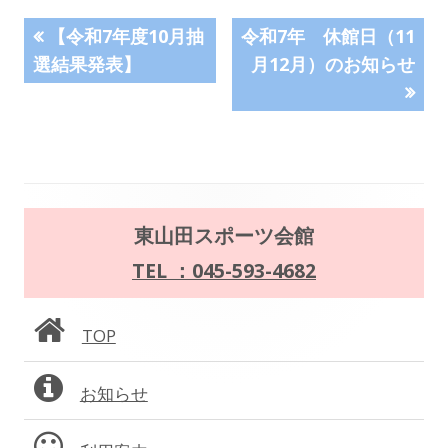
投
前
次
【令和7年度10月抽
令和7年 休館日（11
の
の
選結果発表】
月12月）のお知らせ
稿
記
記
事:
事:
ナ
ビ
ゲ
メ
東山田スポーツ会館
ー
イ
TEL ：045-593-4682
シ
ン
ョ
TOP
サ
ン
お知らせ
イ
ド