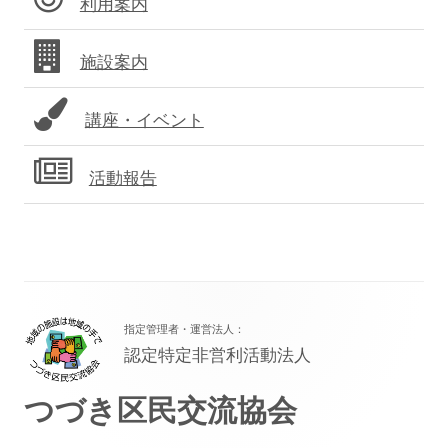
利用案内
バ
施設案内
ー
講座・イベント
活動報告
フ
指定管理者・運営法人：
ッ
認定特定非営利活動法人
タ
つづき区民交流協会
ー・
コ