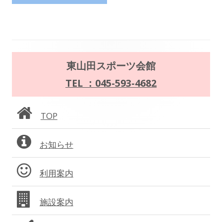
事:
事:
ナ
ビ
ゲ
メ
東山田スポーツ会館
ー
イ
TEL ：045-593-4682
シ
ン
ョ
TOP
サ
ン
お知らせ
イ
ド
利用案内
バ
施設案内
ー