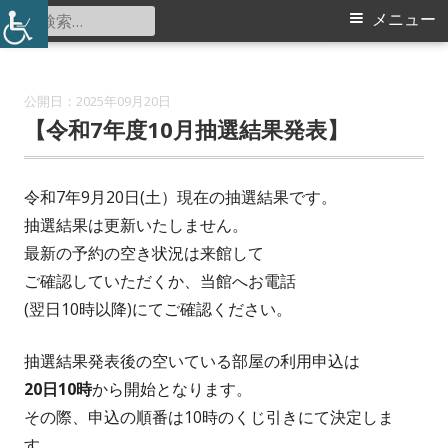
コ
検
メ
メニュー
東山田スポーツ会館
ン
索:
イ
テ
ン
ン
2025年09月20日
ツ
【令和7年度10月抽選結果発表】
メ
へ
ス
ニ
令和7年9月20日(土）現在の抽選結果です。
キ
抽選結果は更新いたしません。
ュ
ッ
最新の予約の空き状況は来館して
プ
ー
ご確認していただくか、当館へお電話
(翌日10時以降)にてご確認ください。
抽選結果発表後の空いている部屋の利用申込は
20
日10時
から開始となります。
その際、申込の順番は10時のくじ引きにて決定しま
す。