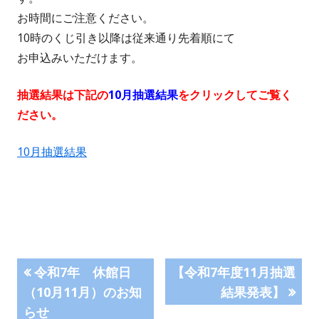
お時間にご注意ください。
10時のくじ引き以降は従来通り先着順にて
お申込みいただけます。
抽選結果は下記の
10月抽選結果
をクリックしてご覧く
ださい。
10月抽選結果
投
前
次
令和7年 休館日
【令和7年度11月抽選
の
の
（10月11月）のお知
結果発表】
稿
記
記
らせ