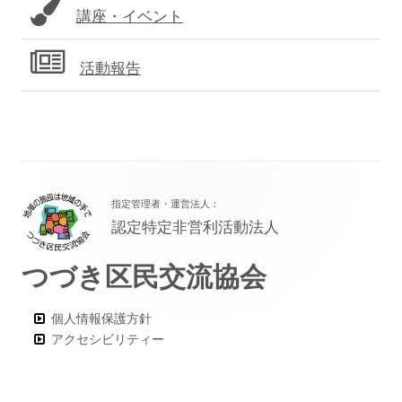
講座・イベント
活動報告
フ
指定管理者・運営法人：
ッ
認定特定非営利活動法人
タ
つづき区民交流協会
ー・
コ
個人情報保護方針
ン
アクセシビリティー
テ
ン