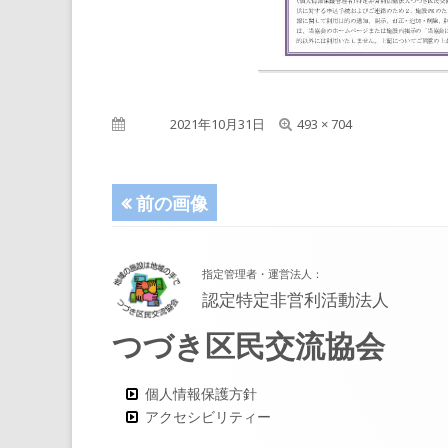
フ
公開日
2021年10月31日
493 × 704
ル
サ
イ
前の画像
ズ
フ
指定管理者・運営法人：
ッ
認定特定非営利活動法人
タ
つづき区民交流協会
ー・
コ
個人情報保護方針
アクセシビリティー
ン