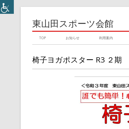
コ
ン
東山田スポーツ会館
テ
ン
メ
TOP
お知らせ
利用案内
ツ
イ
へ
椅子ヨガポスター R3 ２期
ス
ン
キ
メ
ッ
プ
ニ
ュ
ー