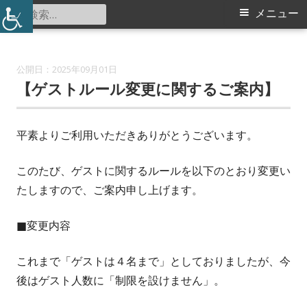
コ
検
メ
メニュー
東山田スポーツ会館
ン
索:
イ
テ
ン
ン
2025年09月01日
ツ
【ゲストルール変更に関するご案内】
メ
へ
ス
ニ
平素よりご利用いただきありがとうございます。
キ
ュ
ッ
このたび、ゲストに関するルールを以下のとおり変更い
プ
ー
たしますので、ご案内申し上げます。
■変更内容
これまで「ゲストは４名まで」としておりましたが、今
後はゲスト人数に「制限を設けません」。