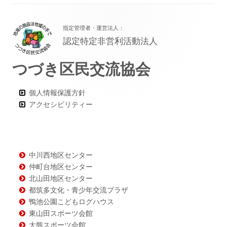
フ
指定管理者・運営法人：
ッ
認定特定非営利活動法人
タ
つづき区民交流協会
ー・
コ
個人情報保護方針
ン
アクセシビリティー
テ
ン
ツ
中川西地区センター
仲町台地区センター
北山田地区センター
都筑多文化・青少年交流プラザ
鴨池公園こどもログハウス
東山田スポーツ会館
大熊スポーツ会館