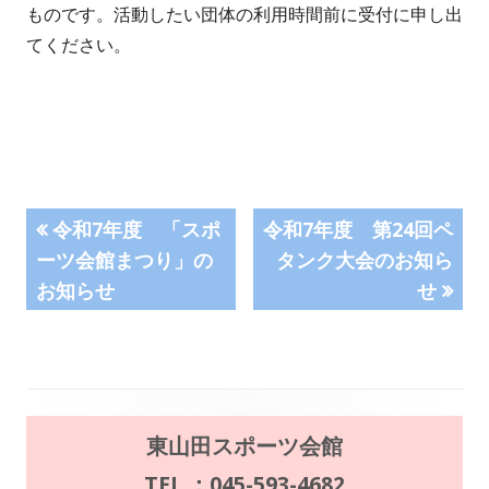
ものです。活動したい団体の利用時間前に受付に申し出
てください。
投
前
次
令和7年度 「スポ
令和7年度 第24回ペ
の
の
ーツ会館まつり」の
タンク大会のお知ら
稿
記
記
お知らせ
せ
事:
事:
ナ
ビ
ゲ
メ
東山田スポーツ会館
ー
イ
TEL ：045-593-4682